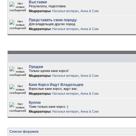
Выставки
Результаты, подготовка
Модераторы:
Наталья ветврач
,
Анна & Сим
Представить свою породу
Для владельцев других пород
Модераторы:
Наталья ветврач
,
Анна & Сим
Продам
Только щенки кане корсо!
Модераторы:
Наталья ветврач
,
Анна & Сим
Кане Корсо Ищут Владельцев
Взрослые кане корсо, ждут вас.
Модераторы:
Наталья ветврач
,
Анна & Сим
Куплю
Тоже только кане корсо :)
Модераторы:
Наталья ветврач
,
Анна & Сим
Список форумов