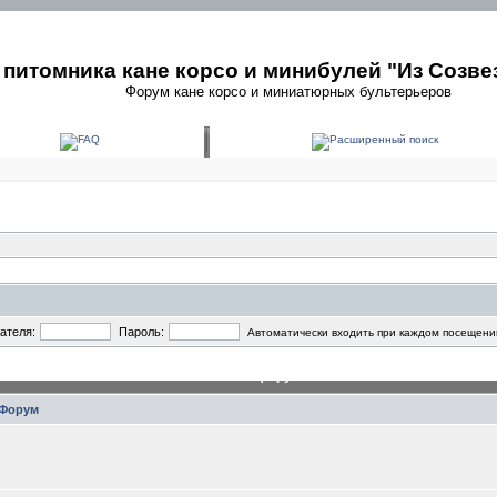
питомника кане корсо и минибулей "Из Созве
Форум кане корсо и миниатюрных бультерьеров
ателя:
Пароль:
Автоматически входить при каждом посещени
Главный форум
Форум