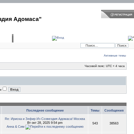
здия Адомаса"
Активные темы
Часовой пояс: UTC + 4 часа
и
Последнее сообщение
Темы
Сообщения
Re: Ириска и Зефир Из Созвездия Адомаса! Москва
Вт окт 28, 2025 9:54 pm
543
38563
Анна & Сим