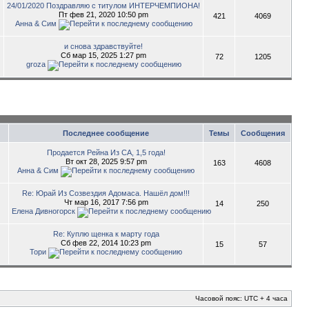
24/01/2020 Поздравляю с титулом ИНТЕРЧЕМПИОНА!
Пт фев 21, 2020 10:50 pm
421
4069
Анна & Сим
и снова здравствуйте!
Сб мар 15, 2025 1:27 pm
72
1205
groza
Последнее сообщение
Темы
Сообщения
Продается Рейна Из СА, 1,5 года!
Вт окт 28, 2025 9:57 pm
163
4608
Анна & Сим
Re: Юрай Из Созвездия Адомаса. Нашёл дом!!!
Чт мар 16, 2017 7:56 pm
14
250
Елена Дивногорск
Re: Куплю щенка к марту года
Сб фев 22, 2014 10:23 pm
15
57
Тори
Часовой пояс: UTC + 4 часа