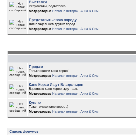
Выставки
Результаты, подготовка
Модераторы:
Наталья ветврач
,
Анна & Сим
Представить свою породу
Для владельцев других пород
Модераторы:
Наталья ветврач
,
Анна & Сим
Продам
Только щенки кане корсо!
Модераторы:
Наталья ветврач
,
Анна & Сим
Кане Корсо Ищут Владельцев
Взрослые кане корсо, ждут вас.
Модераторы:
Наталья ветврач
,
Анна & Сим
Куплю
Тоже только кане корсо :)
Модераторы:
Наталья ветврач
,
Анна & Сим
Список форумов