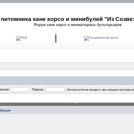
питомника кане корсо и минибулей "Из Созве
Форум кане корсо и миниатюрных бультерьеров
ателя:
Пароль:
Автоматически входить при каждом посещени
Главный форум
Форум