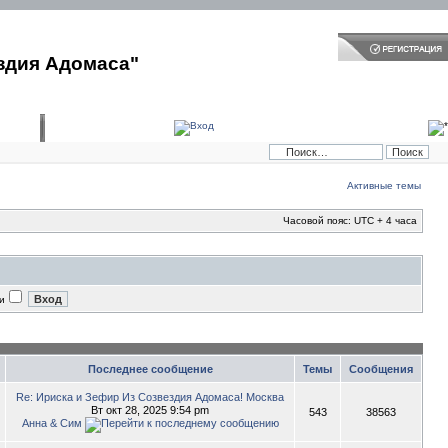
здия Адомаса"
Активные темы
Часовой пояс: UTC + 4 часа
и
Последнее сообщение
Темы
Сообщения
Re: Ириска и Зефир Из Созвездия Адомаса! Москва
Вт окт 28, 2025 9:54 pm
543
38563
Анна & Сим