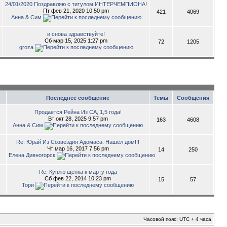
24/01/2020 Поздравляю с титулом ИНТЕРЧЕМПИОНА!
Пт фев 21, 2020 10:50 pm
421
4069
Анна & Сим
и снова здравствуйте!
Сб мар 15, 2025 1:27 pm
72
1205
groza
Последнее сообщение
Темы
Сообщения
Продается Рейна Из СА, 1,5 года!
Вт окт 28, 2025 9:57 pm
163
4608
Анна & Сим
Re: Юрай Из Созвездия Адомаса. Нашёл дом!!!
Чт мар 16, 2017 7:56 pm
14
250
Елена Дивногорск
Re: Куплю щенка к марту года
Сб фев 22, 2014 10:23 pm
15
57
Тори
Часовой пояс: UTC + 4 часа