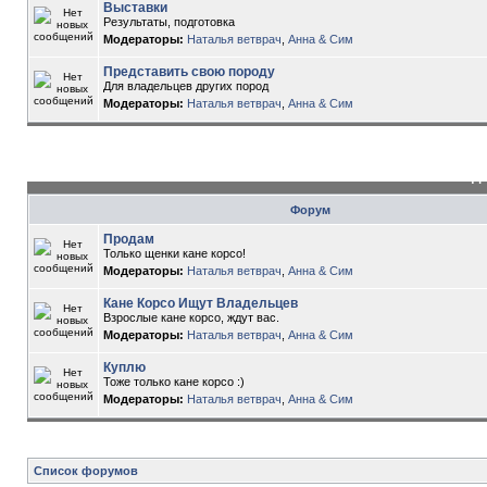
Выставки
Результаты, подготовка
Модераторы:
Наталья ветврач
,
Анна & Сим
Представить свою породу
Для владельцев других пород
Модераторы:
Наталья ветврач
,
Анна & Сим
До
Форум
Продам
Только щенки кане корсо!
Модераторы:
Наталья ветврач
,
Анна & Сим
Кане Корсо Ищут Владельцев
Взрослые кане корсо, ждут вас.
Модераторы:
Наталья ветврач
,
Анна & Сим
Куплю
Тоже только кане корсо :)
Модераторы:
Наталья ветврач
,
Анна & Сим
Список форумов