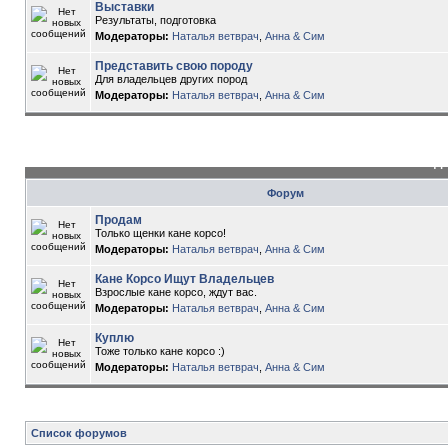
Выставки
Результаты, подготовка
Модераторы:
Наталья ветврач
,
Анна & Сим
Представить свою породу
Для владельцев других пород
Модераторы:
Наталья ветврач
,
Анна & Сим
До
Форум
Продам
Только щенки кане корсо!
Модераторы:
Наталья ветврач
,
Анна & Сим
Кане Корсо Ищут Владельцев
Взрослые кане корсо, ждут вас.
Модераторы:
Наталья ветврач
,
Анна & Сим
Куплю
Тоже только кане корсо :)
Модераторы:
Наталья ветврач
,
Анна & Сим
Список форумов