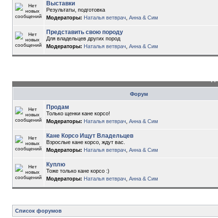
Выставки
Результаты, подготовка
Модераторы:
Наталья ветврач
,
Анна & Сим
Представить свою породу
Для владельцев других пород
Модераторы:
Наталья ветврач
,
Анна & Сим
До
Форум
Продам
Только щенки кане корсо!
Модераторы:
Наталья ветврач
,
Анна & Сим
Кане Корсо Ищут Владельцев
Взрослые кане корсо, ждут вас.
Модераторы:
Наталья ветврач
,
Анна & Сим
Куплю
Тоже только кане корсо :)
Модераторы:
Наталья ветврач
,
Анна & Сим
Список форумов