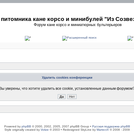
питомника кане корсо и минибулей "Из Созве
Форум кане корсо и миниатюрных бультерьеров
Удалить cookies конференции
Вы уверены, что хотите удалить все cookie, установленные данным форумом
Powered by
phpBB
© 2000, 2002, 2005, 2007 phpBB Group •
Русская поддержка phpBB
Style originally created by
Volize
© 2003 • Redesigned SkyLine by
MartectX
© 2008 - 2009