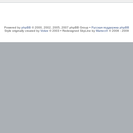
Powered by
phpBB
© 2000, 2002, 2005, 2007 phpBB Group •
Русская поддержка phpBB
Style originally created by
Volize
© 2003 • Redesigned SkyLine by
MartectX
© 2008 - 2009