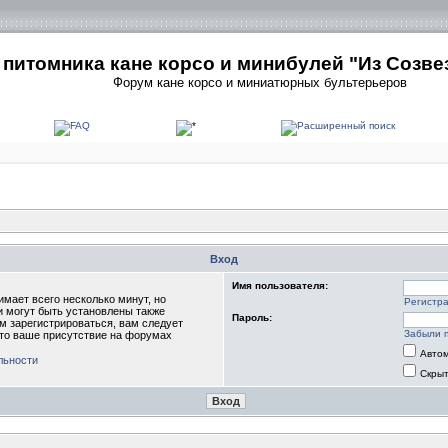
питомника кане корсо и минибулей "Из Созве
Форум кане корсо и миниатюрных бультерьеров
Вход
Имя пользователя:
мает всего несколько минут, но
Регистр
 могут быть установлены также
Пароль:
м зарегистрироваться, вам следует
Забыли 
что ваше присутствие на форумах
Автом
льности
Скрыт