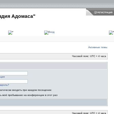
здия Адомаса"
Активные темы
Часовой пояс: UTC + 4 часа
ация
пароль?
атически входить при каждом посещении
ь моё пребывание на конференции в этот раз
Часовой пояс: UTC + 4 часа