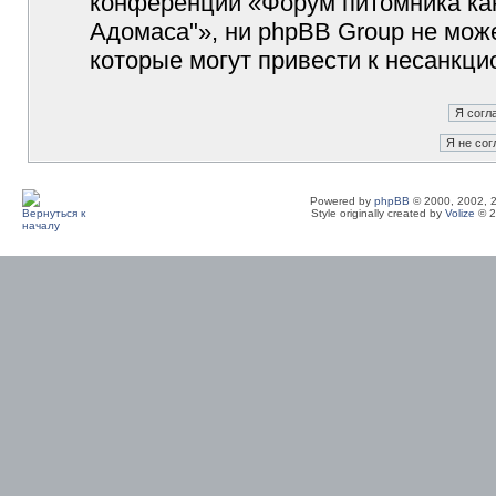
конференции «Форум питомника кан
Адомаса"», ни phpBB Group не може
которые могут привести к несанкци
Powered by
phpBB
© 2000, 2002, 
Style originally created by
Volize
© 2