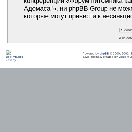
конференции «Форум питомника кан
Адомаса"», ни phpBB Group не може
которые могут привести к несанкци
Powered by
phpBB
© 2000, 2002, 
Style originally created by
Volize
© 2