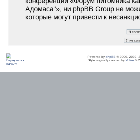
конференции «Форум питомника кан
Адомаса"», ни phpBB Group не може
которые могут привести к несанкци
Powered by
phpBB
© 2000, 2002, 
Style originally created by
Volize
© 2