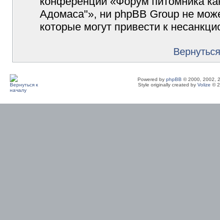
конференции «Форум питомника кан
Адомаса"», ни phpBB Group не може
которые могут привести к несанкци
Вернуться
Powered by
phpBB
© 2000, 2002, 
Style originally created by
Volize
© 2