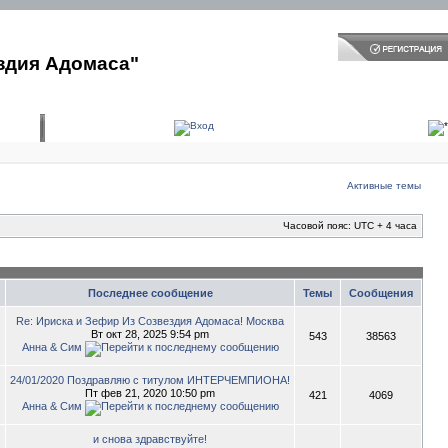
здия Адомаса"
Активные темы
Часовой пояс: UTC + 4 часа
Последнее сообщение
Темы
Сообщения
Re: Ириска и Зефир Из Созвездия Адомаса! Москва
Вт окт 28, 2025 9:54 pm
543
38563
Анна & Сим
24/01/2020 Поздравляю с титулом ИНТЕРЧЕМПИОНА!
Пт фев 21, 2020 10:50 pm
421
4069
Анна & Сим
и снова здравствуйте!