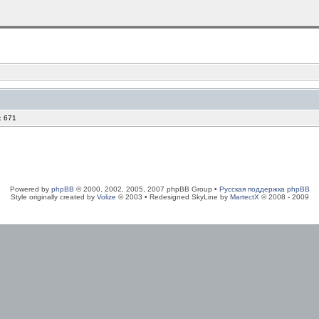
: 671
Powered by
phpBB
© 2000, 2002, 2005, 2007 phpBB Group •
Русская поддержка phpBB
Style originally created by
Volize
© 2003 • Redesigned SkyLine by
MartectX
© 2008 - 2009