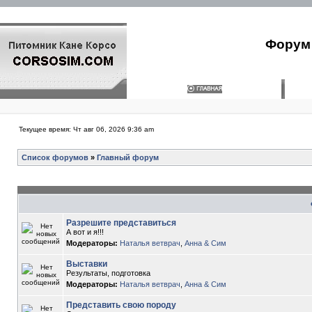
Форум 
Текущее время: Чт авг 06, 2026 9:36 am
Список форумов
»
Главный форум
Разрешите представиться
А вот и я!!!
Модераторы:
Наталья ветврач
,
Анна & Сим
Выставки
Результаты, подготовка
Модераторы:
Наталья ветврач
,
Анна & Сим
Представить свою породу