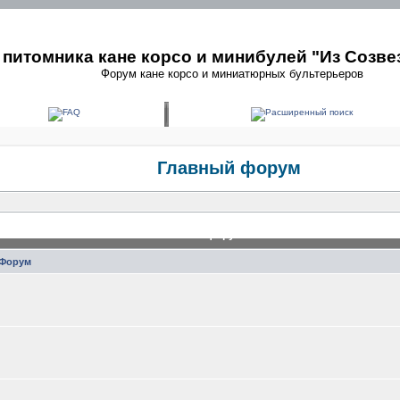
питомника кане корсо и минибулей "Из Созве
Форум кане корсо и миниатюрных бультерьеров
Главный форум
Главный форум
Форум