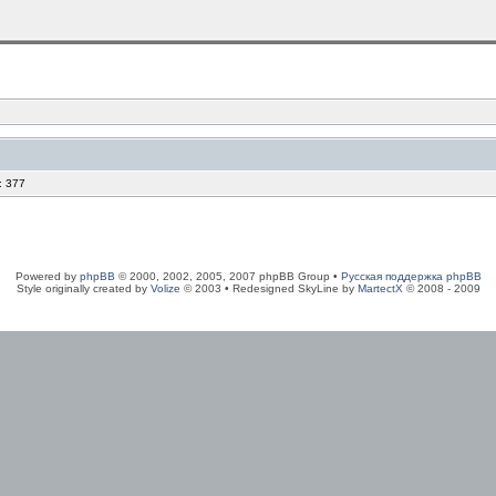
: 377
Powered by
phpBB
© 2000, 2002, 2005, 2007 phpBB Group •
Русская поддержка phpBB
Style originally created by
Volize
© 2003 • Redesigned SkyLine by
MartectX
© 2008 - 2009