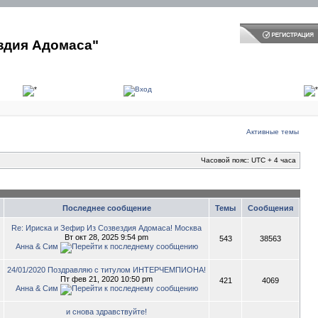
здия Адомаса"
Активные темы
Часовой пояс: UTC + 4 часа
Последнее сообщение
Темы
Сообщения
Re: Ириска и Зефир Из Созвездия Адомаса! Москва
Вт окт 28, 2025 9:54 pm
543
38563
Анна & Сим
24/01/2020 Поздравляю с титулом ИНТЕРЧЕМПИОНА!
Пт фев 21, 2020 10:50 pm
421
4069
Анна & Сим
и снова здравствуйте!