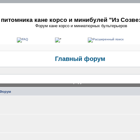
питомника кане корсо и минибулей "Из Созве
Форум кане корсо и миниатюрных бультерьеров
Главный форум
Главный форум
Форум