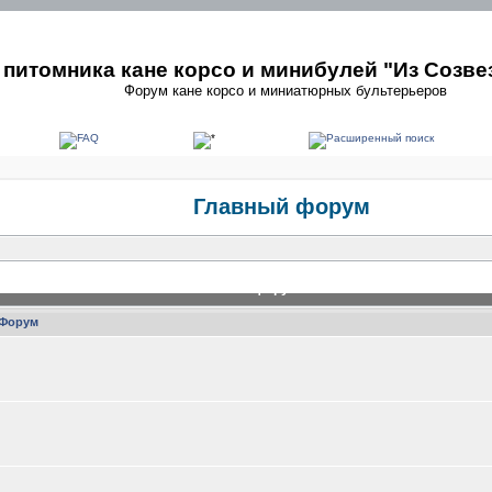
питомника кане корсо и минибулей "Из Созве
Форум кане корсо и миниатюрных бультерьеров
Главный форум
Главный форум
Форум