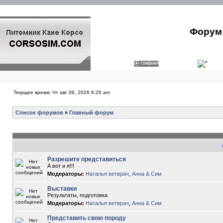
Форум 
Текущее время: Чт авг 06, 2026 6:26 am
Список форумов
»
Главный форум
Разрешите представиться
А вот и я!!!
Модераторы:
Наталья ветврач
,
Анна & Сим
Выставки
Результаты, подготовка
Модераторы:
Наталья ветврач
,
Анна & Сим
Представить свою породу