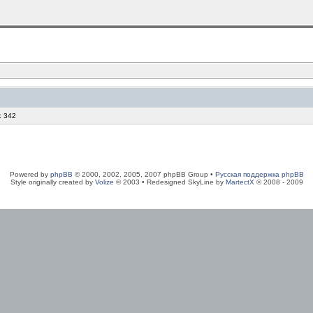
: 342
Powered by
phpBB
© 2000, 2002, 2005, 2007 phpBB Group •
Русская поддержка phpBB
Style originally created by
Volize
© 2003 • Redesigned SkyLine by
MartectX
© 2008 - 2009