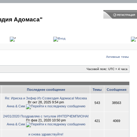
здия Адомаса"
Активные темы
Часовой пояс: UTC + 4 часа
Последнее сообщение
Темы
Сообщения
Re: Ириска и Зефир Из Созвездия Адомаса! Москва
Вт окт 28, 2025 9:54 pm
543
38563
Анна & Сим
24/01/2020 Поздравляю с титулом ИНТЕРЧЕМПИОНА!
Пт фев 21, 2020 10:50 pm
421
4069
Анна & Сим
и снова здравствуйте!