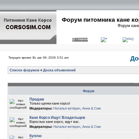
Форум питомника кане ко
Форум кане
До
Текущее время: Вс авг 09, 2026 3:51 am
Список форумов
»
Доска объявлений
До
Форум
Продам
Только щенки кане корсо!
Модераторы:
Наталья ветврач
,
Анна & Сим
Кане Корсо Ищут Владельцев
Взрослые кане корсо, ждут вас.
Модераторы:
Наталья ветврач
,
Анна & Сим
Куплю