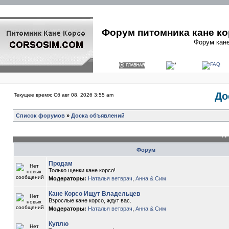
Форум питомника кане ко
Форум кане
До
Текущее время: Сб авг 08, 2026 3:55 am
Список форумов
»
Доска объявлений
До
Форум
Продам
Только щенки кане корсо!
Модераторы:
Наталья ветврач
,
Анна & Сим
Кане Корсо Ищут Владельцев
Взрослые кане корсо, ждут вас.
Модераторы:
Наталья ветврач
,
Анна & Сим
Куплю