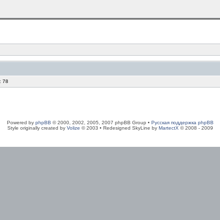
: 78
Powered by
phpBB
© 2000, 2002, 2005, 2007 phpBB Group •
Русская поддержка phpBB
Style originally created by
Volize
© 2003 • Redesigned SkyLine by
MartectX
© 2008 - 2009