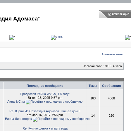
здия Адомаса"
Активные темы
Часовой пояс: UTC + 4 часа
Последнее сообщение
Темы
Сообщения
Продается Рейна Из СА, 1,5 года!
Вт окт 28, 2025 9:57 pm
163
4608
Анна & Сим
Re: Юрай Из Созвездия Адомаса. Нашёл дом!!!
Чт мар 16, 2017 7:56 pm
14
250
Елена Дивногорск
Re: Куплю щенка к марту года