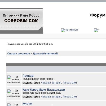
Форум 
Текущее время: Сб авг 08, 2026 9:36 pm
Список форумов
»
Доска объявлений
Продам
Только щенки кане корсо!
Модераторы:
Наталья ветврач
,
Анна & Сим
Кане Корсо Ищут Владельцев
Взрослые кане корсо, ждут вас.
Модераторы:
Наталья ветврач
,
Анна & Сим
Куплю