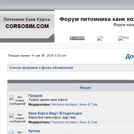
Форум питомника кане ко
Форум кане
До
Текущее время: Чт авг 06, 2026 5:20 pm
Список форумов
»
Доска объявлений
До
Форум
Продам
Только щенки кане корсо!
Модераторы:
Наталья ветврач
,
Анна & Сим
Кане Корсо Ищут Владельцев
Взрослые кане корсо, ждут вас.
Модераторы:
Наталья ветврач
,
Анна & Сим
Куплю