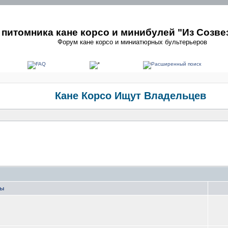
питомника кане корсо и минибулей "Из Созве
Форум кане корсо и миниатюрных бультерьеров
Кане Корсо Ищут Владельцев
мы