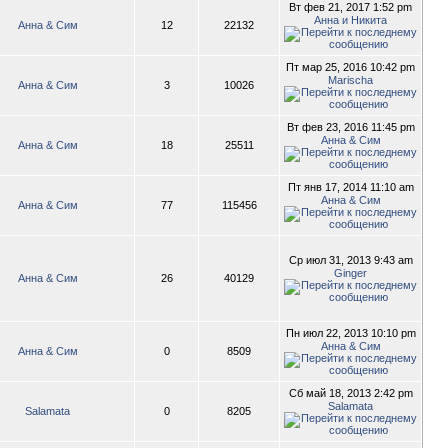
Вт фев 21, 2017 1:52 pm
Анна и Никита
Анна & Сим
12
22132
Пт мар 25, 2016 10:42 pm
Marischa
Анна & Сим
3
10026
Вт фев 23, 2016 11:45 pm
Анна & Сим
Анна & Сим
18
25511
Пт янв 17, 2014 11:10 am
Анна & Сим
Анна & Сим
77
115456
Ср июл 31, 2013 9:43 am
Ginger
Анна & Сим
26
40129
Пн июл 22, 2013 10:10 pm
Анна & Сим
Анна & Сим
0
8509
Сб май 18, 2013 2:42 pm
Salamata
Salamata
0
8205