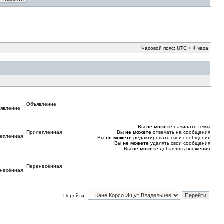
Часовой пояс: UTC + 4 часа
Объявление
Вы
не можете
начинать темы
Прилепленная
Вы
не можете
отвечать на сообщения
Вы
не можете
редактировать свои сообщения
Вы
не можете
удалять свои сообщения
Вы
не можете
добавлять вложения
Перенесённая
Перейти: