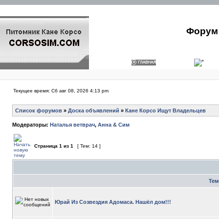
Форум 
Текущее время: Сб авг 08, 2026 4:13 pm
Список форумов
»
Доска объявлений
»
Кане Корсо Ищут Владельцев
Модераторы:
Наталья ветврач
,
Анна & Сим
Страница
1
из
1
[ Тем: 14 ]
Те
Юрай Из Созвездия Адомаса. Нашёл дом!!!