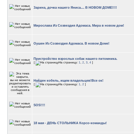
Зарина, дочка нашего Яниса.... В НОВОМ ДОМЕ!!!!
Мирослава Из Созвездия Адомаса. Мира в новом дом!
Оушен Из Созвездия Адомаса. В новом Доме!
Пристройство взрослых собак нашего питомника.
[
На страницу:
1
,
2
,
3
,
4
]
Найден кобель, ищем владельцев!Все ок!
[
На страницу:
1
,
2
]
SOS!!!!
18 мая - ДЕНЬ СТОЛЬНИКА Корсо-команды!