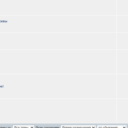
осквы
ок!
темы за:
Поле сортировки