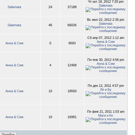
Чт окт 18, 2012 7:20 pm
Salamata
Salamata
24
37188
Вс июл 22, 2012 2:35 pm
Salamata
Salamata
46
66026
Сб апр 07, 2012 1:12 am
Анна & Сим
Анна & Сим
0
9593
Пн янв 30, 2012 4:56 pm
Анна & Сим
Анна & Сим
4
12468
Пн дек 12, 2011 4:57 pm
Лё и Бу
Анна & Сим
10
18550
Пн фев 21, 2011 1:03 am
Маги и Ко
Анна & Сим
10
16981