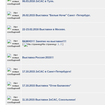
06.03.2016 2хСАС в Туле.
26.02.2015 Выставка "Белые Ночи" Санкт -Петербург.
22-23.02.2016 Выставки в Москве.
ВАЖНО!!! Занятие на выставке!!!!
[
На страницу:
1
,
2
]
Выставка Россия 2015!!!
17.10.2015 2хСАС в Санкт-Петербурге!
17.10.2015 Выставка "Огни Балаково"
11.10.2015 Выставки 2хСАС, Сокольники!