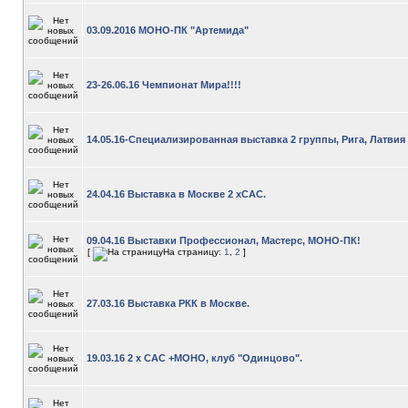
03.09.2016 МОНО-ПК "Артемида"
23-26.06.16 Чемпионат Мира!!!!
14.05.16-Специализированная выставка 2 группы, Рига, Латвия
24.04.16 Выставка в Москве 2 хСАС.
09.04.16 Выставки Профессионал, Мастерс, МОНО-ПК!
[
На страницу:
1
,
2
]
27.03.16 Выставка РКК в Москве.
19.03.16 2 х САС +МОНО, клуб "Одинцово".