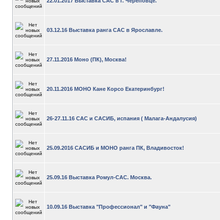
22.01.2017 Выставка САС в г. Череповце.
03.12.16 Выставка ранга САС в Ярославле.
27.11.2016 Моно (ПК), Москва!
20.11.2016 МОНО Кане Корсо Екатеринбург!
26-27.11.16 САС и САСИБ, испания ( Малага-Андалусия)
25.09.2016 САСИБ и МОНО ранга ПК, Владивосток!
25.09.16 Выставка Ромул-САС. Москва.
10.09.16 Выставка "Профессионал" и "Фауна"