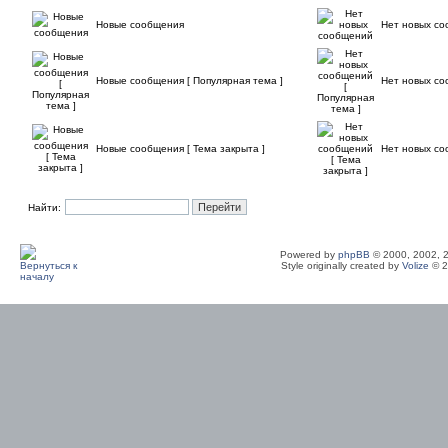
Новые сообщения
Нет новых с
Новые сообщения [ Популярная тема ]
Нет новых со
Новые сообщения [ Тема закрыта ]
Нет новых со
Найти:
Powered by
phpBB
© 2000, 2002, 
Style originally created by
Volize
© 2