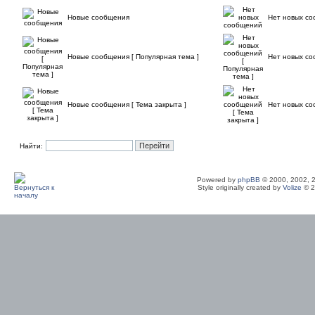
Новые сообщения
Нет новых с
Новые сообщения [ Популярная тема ]
Нет новых со
Новые сообщения [ Тема закрыта ]
Нет новых со
Найти:
Powered by
phpBB
© 2000, 2002, 
Style originally created by
Volize
© 2