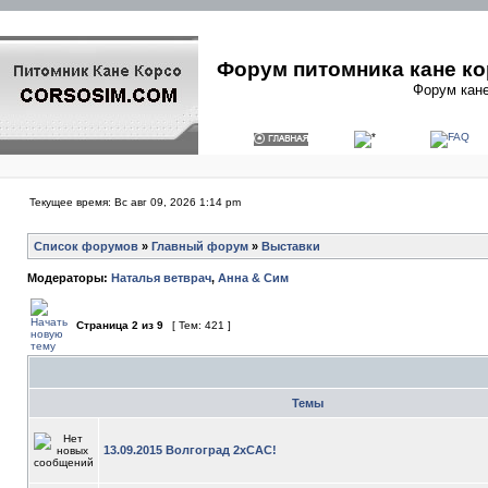
Форум питомника кане ко
Форум кане
Текущее время: Вс авг 09, 2026 1:14 pm
Список форумов
»
Главный форум
»
Выставки
Модераторы:
Наталья ветврач
,
Анна & Сим
Страница
2
из
9
[ Тем: 421 ]
Темы
13.09.2015 Волгоград 2хСАС!