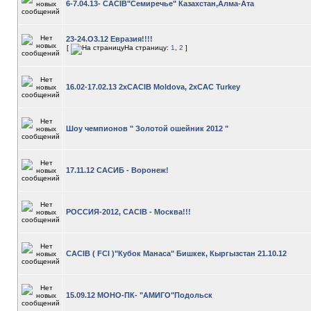
6-7.04.13- CACIB"Семиречье" Казахстан,Алма-Ата
23-24.О3.12 Евразия!!!!
[
На страницу:
1
,
2
]
16.02-17.02.13 2xCACIB Moldova, 2xCAC Turkey
Шоу чемпионов " Золотой ошейник 2012 "
17.11.12 САСИБ - Воронеж!
РОССИЯ-2012, CACIB - Москва!!!
CACIB ( FCI )"Кубок Манаса" Бишкек, Кыргызстан 21.10.12
15.09.12 МОНО-ПК- "АМИГО"Подольск