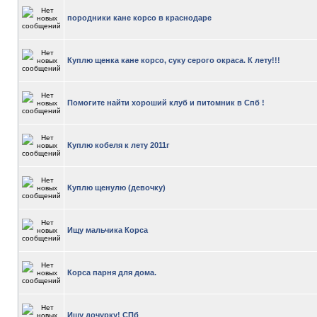
породники кане корсо в краснодаре
Куплю щенка кане корсо, суку серого окраса. К лету!!!
Помогите найти хороший клуб и питомник в Спб !
Куплю кобеля к лету 2011г
Куплю щенулю (девочку)
Ищу мальчика Корса
Корса парня для дома.
Ищу дочурку! СПб