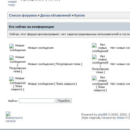
Список форумов
»
Доска объявлений
»
Куплю
Кто сейчас на конференции
Сейчас этот форум просматривают: нет зарегистрированных пользователей и гости
Новые сообщения
Нет новых с
Новые сообщения [ Популярная тема ]
Нет новых со
Новые сообщения [ Тема закрыта ]
Нет новых со
Найти:
Powered by
phpBB
© 2000, 2002, 
Style originally created by
Volize
© 2