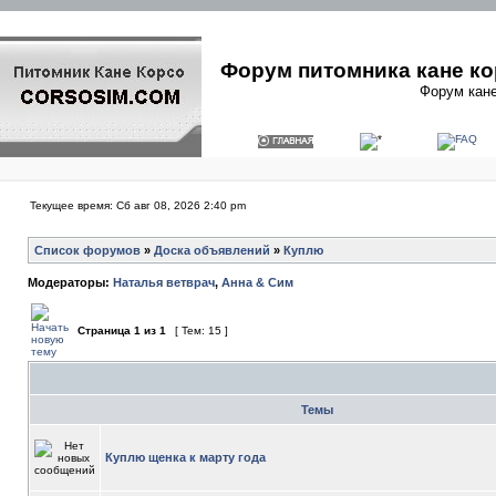
Форум питомника кане ко
Форум кане
Текущее время: Сб авг 08, 2026 2:40 pm
Список форумов
»
Доска объявлений
»
Куплю
Модераторы:
Наталья ветврач
,
Анна & Сим
Страница
1
из
1
[ Тем: 15 ]
Темы
Куплю щенка к марту года