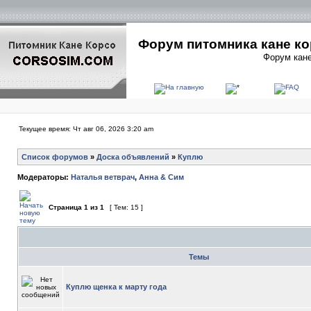
Форум питомника кане ко
Форум кане
Текущее время: Чт авг 06, 2026 3:20 am
Список форумов
»
Доска объявлений
»
Куплю
Модераторы:
Наталья ветврач
,
Анна & Сим
Страница
1
из
1
[ Тем: 15 ]
Темы
Куплю щенка к марту года