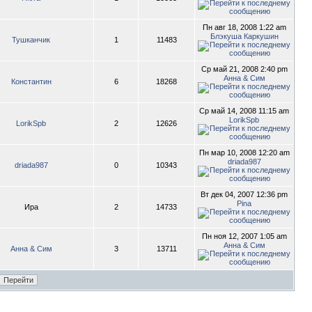
Пн авг 18, 2008 1:22 am
Блэкуша Каркушин
Тушканчик
1
11483
Ср май 21, 2008 2:40 pm
Анна & Сим
Константин
6
18268
Ср май 14, 2008 11:15 am
LorikSpb
LorikSpb
2
12626
Пн мар 10, 2008 12:20 am
driada987
driada987
0
10343
Вт дек 04, 2007 12:36 pm
Pina
Ира
2
14733
Пн ноя 12, 2007 1:05 am
Анна & Сим
Анна & Сим
3
13711