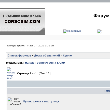
Форум 
Текущее время: Пт авг 07, 2026 5:36 pm
Список форумов
»
Доска объявлений
»
Куплю
Модераторы:
Наталья ветврач
,
Анна & Сим
Страница
1
из
1
[ Тем: 15 ]
Тем
Куплю щенка к марту года