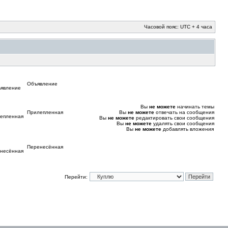
Часовой пояс: UTC + 4 часа
Объявление
Вы
не можете
начинать темы
Прилепленная
Вы
не можете
отвечать на сообщения
Вы
не можете
редактировать свои сообщения
Вы
не можете
удалять свои сообщения
Вы
не можете
добавлять вложения
Перенесённая
Перейти: