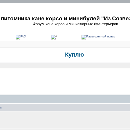
питомника кане корсо и минибулей "Из Созве
Форум кане корсо и миниатюрных бультерьеров
Куплю
ы