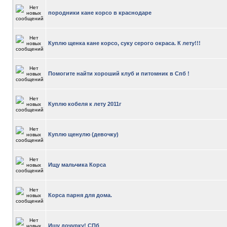
породники кане корсо в краснодаре
Куплю щенка кане корсо, суку серого окраса. К лету!!!
Помогите найти хороший клуб и питомник в Спб !
Куплю кобеля к лету 2011г
Куплю щенулю (девочку)
Ищу мальчика Корса
Корса парня для дома.
Ищу дочурку! СПб