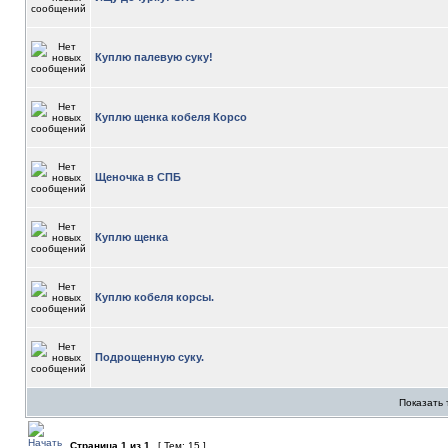
Куплю палевую суку!
Куплю щенка кобеля Корсо
Щеночка в СПБ
Куплю щенка
Куплю кобеля корсы.
Подрощенную суку.
Показать 
Страница
1
из
1
[ Тем: 15 ]