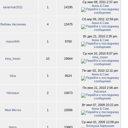
Ср июн 08, 2011 2:37 am
Анна & Сим
tanashuk2011
1
14195
Сб апр 09, 2011 12:59 pm
Анна & Сим
Любовь Аксенова
4
13475
Вт дек 21, 2010 2:35 pm
Анна & Сим
maxsi444
1
9760
Ср ноя 10, 2010 8:07 pm
irina_moon
irina_moon
10
19664
Пн авг 02, 2010 12:11 pm
Анна & Сим
Iska
1
9524
Пн июн 21, 2010 2:06 am
Наталья
Наталья
2
10673
Вт июл 07, 2009 10:22 pm
Анна & Сим
Моя Мечта
1
10586
Ср июл 01, 2009 12:09 pm
Блэкуша Каркушин
Нюта
1
10863