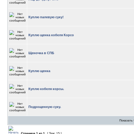
Куплю палевую суку!
Куплю щенка кобеля Корсо
Щеночка в СПБ
Куплю щенка
Куплю кобеля корсы.
Подрощенную суку.
Показать 
Страница
1
из
1
[ Тем: 15 ]