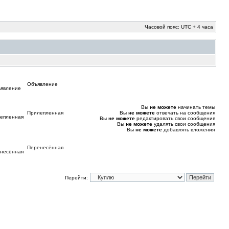
Часовой пояс: UTC + 4 часа
Объявление
Вы
не можете
начинать темы
Прилепленная
Вы
не можете
отвечать на сообщения
Вы
не можете
редактировать свои сообщения
Вы
не можете
удалять свои сообщения
Вы
не можете
добавлять вложения
Перенесённая
Перейти: