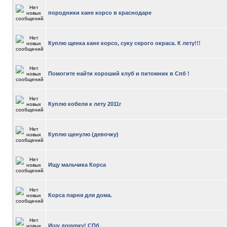
породники кане корсо в краснодаре
Куплю щенка кане корсо, суку серого окраса. К лету!!!
Помогите найти хороший клуб и питомник в Спб !
Куплю кобеля к лету 2011г
Куплю щенулю (девочку)
Ищу мальчика Корса
Корса парня для дома.
Ищу дочурку! СПб