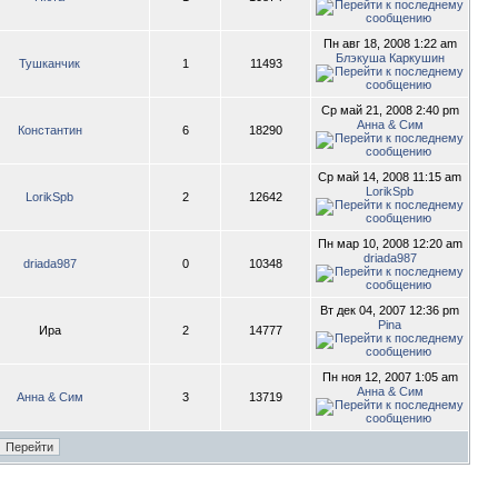
Пн авг 18, 2008 1:22 am
Блэкуша Каркушин
Тушканчик
1
11493
Ср май 21, 2008 2:40 pm
Анна & Сим
Константин
6
18290
Ср май 14, 2008 11:15 am
LorikSpb
LorikSpb
2
12642
Пн мар 10, 2008 12:20 am
driada987
driada987
0
10348
Вт дек 04, 2007 12:36 pm
Pina
Ира
2
14777
Пн ноя 12, 2007 1:05 am
Анна & Сим
Анна & Сим
3
13719