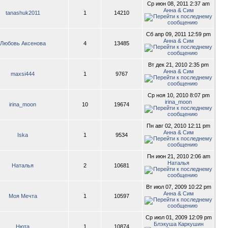
Ср июн 08, 2011 2:37 am
Анна & Сим
tanashuk2011
1
14210
Сб апр 09, 2011 12:59 pm
Анна & Сим
Любовь Аксенова
4
13485
Вт дек 21, 2010 2:35 pm
Анна & Сим
maxsi444
1
9767
Ср ноя 10, 2010 8:07 pm
irina_moon
irina_moon
10
19674
Пн авг 02, 2010 12:11 pm
Анна & Сим
Iska
1
9534
Пн июн 21, 2010 2:06 am
Наталья
Наталья
2
10681
Вт июл 07, 2009 10:22 pm
Анна & Сим
Моя Мечта
1
10597
Ср июл 01, 2009 12:09 pm
Блэкуша Каркушин
Нюта
1
10874