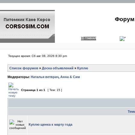
Форум 
Текущее время: Сб авг 08, 2026 8:30 pm
Список форумов
»
Доска объявлений
»
Куплю
Модераторы:
Наталья ветврач
,
Анна & Сим
Страница
1
из
1
[ Тем: 15 ]
Тем
Куплю щенка к марту года