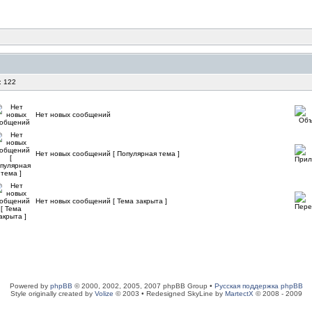
: 122
Нет новых сообщений
Нет новых сообщений [ Популярная тема ]
Нет новых сообщений [ Тема закрыта ]
Powered by
phpBB
© 2000, 2002, 2005, 2007 phpBB Group •
Русская поддержка phpBB
Style originally created by
Volize
© 2003 • Redesigned SkyLine by
MartectX
© 2008 - 2009