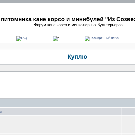
питомника кане корсо и минибулей "Из Созве
Форум кане корсо и миниатюрных бультерьеров
Куплю
ы