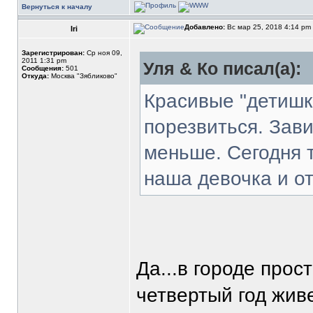
Вернуться к началу
Добавлено:
Вс мар 25, 2018 4:14 pm
Iri
Зарегистрирован:
Ср ноя 09,
2011 1:31 pm
Уля & Ко писал(а):
Сообщения:
501
Откуда:
Москва "Зябликово"
Красивые "детишк
порезвиться. Зави
меньше. Сегодня т
наша девочка и от
Да...в городе прос
четвертый год жив