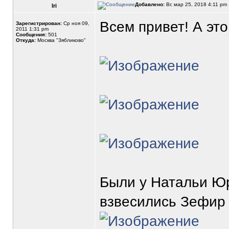
Добавлено:
Вс мар 25, 2018 4:11 pm
Iri
Всем привет! А это
Зарегистрирован:
Ср ноя 09,
2011 1:31 pm
Сообщения:
501
Откуда:
Москва "Зябликово"
Были у Натальи Юр
взвесились Зефир 5