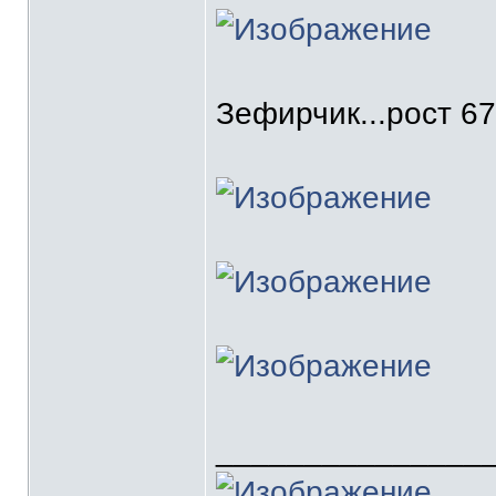
Зефирчик...рост 67
_______________