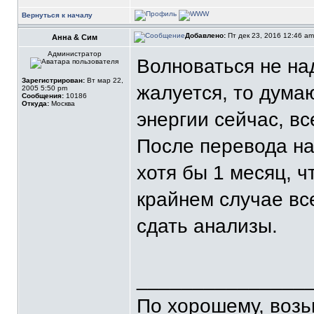
Вернуться к началу
Добавлено:
Пт дек 23, 2016 12:46 a
Анна & Сим
Администратор
Волноваться не на
Зарегистрирован:
Вт мар 22,
жалуется, то дума
2005 5:50 pm
Сообщения:
10186
Откуда:
Москва
энергии сейчас, вс
После перевода на
хотя бы 1 месяц, ч
крайнем случае вс
сдать анализы.
_______________
По хорошему, воз