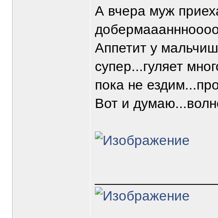
А вчера муж приех
добермаааннноооо
Аппетит у мальчишк
супер...гуляет мно
пока не ездим...пр
Вот и думаю...волн
_______________