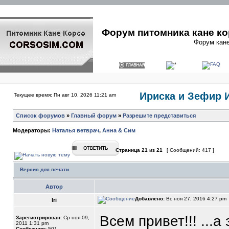
Форум питомника кане ко
Форум кане
Ириска и Зефир 
Текущее время: Пн авг 10, 2026 11:21 am
Список форумов
»
Главный форум
»
Разрешите представиться
Модераторы:
Наталья ветврач
,
Анна & Сим
Страница
21
из
21
[ Сообщений: 417 ]
Версия для печати
Автор
Добавлено:
Вс ноя 27, 2016 4:27 pm
Iri
Всем привет!!! ...а
Зарегистрирован:
Ср ноя 09,
2011 1:31 pm
Сообщения:
501