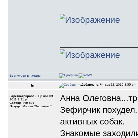
_______________
Вернуться к началу
Добавлено:
Чт дек 22, 2016 8:55 pm
Iri
Анна Олеговна...тр
Зарегистрирован:
Ср ноя 09,
2011 1:31 pm
Сообщения:
501
Откуда:
Москва "Зябликово"
Зефирчик похудел.
активных собак.
Знакомые заходили.