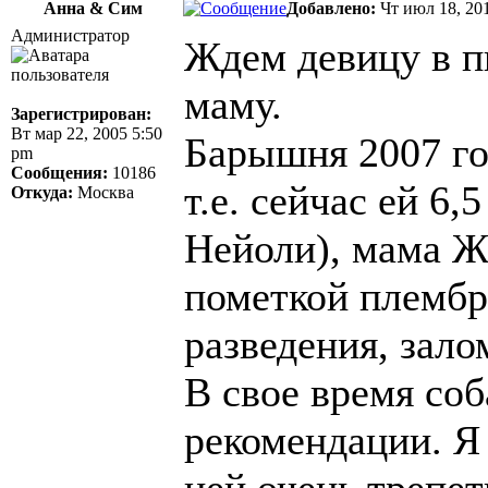
Анна & Сим
Добавлено:
Чт июл 18, 20
Администратор
Ждем девицу в п
маму.
Зарегистрирован:
Вт мар 22, 2005 5:50
Барышня 2007 го
pm
Сообщения:
10186
т.е. сейчас ей 6,
Откуда:
Москва
Нейоли), мама Ж
пометкой плембра
разведения, зало
В свое время со
рекомендации. Я 
ней очень трепет