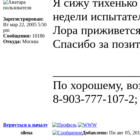
Я сижу тихенько 
недели испытате
Зарегистрирован:
Вт мар 22, 2005 5:50
Лора приживется
pm
Сообщения:
10186
Спасибо за пози
Откуда:
Москва
______________
По хорошему, во
8-903-777-107-2;
Вернуться к началу
silena
Добавлено:
Пн авг 05, 20