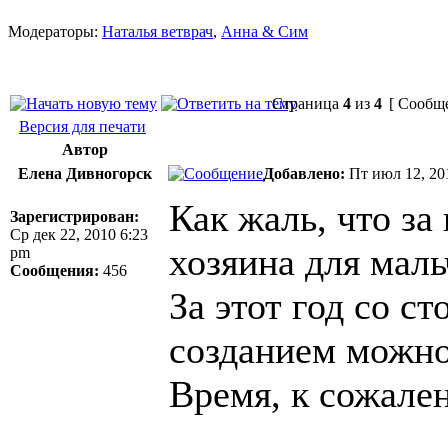
Модераторы:
Наталья ветврач
,
Анна & Сим
Страница
4
из
4
[ Сообще
Версия для печати
Автор
Елена Дивногорск
Добавлено:
Пт июл 12, 20
Как жаль, что за
Зарегистрирован:
Ср дек 22, 2010 6:23
хозяина для маль
pm
Сообщения:
456
За этот год со с
созданием можно
Время, к сожале