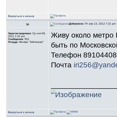
Вернуться к началу
Добавлено:
Пт апр 13, 2012 7:31 pm
Iri
Живу около метро 
Зарегистрирован:
Ср ноя 09,
2011 1:31 pm
Сообщения:
501
Откуда:
Москва "Зябликово"
быть по Московско
Телефон 89104408
Почта
iri256@yand
_______________
Вернуться к началу