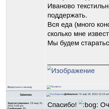
Иваново текстильн
поддержать.
Вся еда (много конс
сколько мне извест
Мы будем старатьс
_______________
Вернуться к началу
Добавлено:
Чт апр 19, 2012 12:13 a
Salamata
Спасибо!
Оче
Зарегистрирован:
Сб мар 31,
2012 5:00 pm
Сообщения:
80