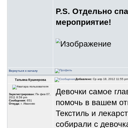
P.S. Отдельно сп
мероприятие!
Вернуться к началу
Добавлено:
Ср апр 18, 2012 11:55 p
Татьяна Кушнерова
Девочки самое гла
Зарегистрирован:
Пн фев 07,
2011 8:59 pm
помочь в вашем от
Сообщения:
651
Откуда:
г. Иваново
Текстиль и лекарст
собирали с девочка