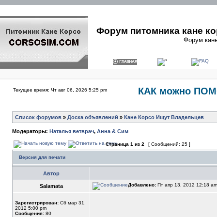
Форум питомника кане ко
Форум кане
КАК можно ПОМ
Текущее время: Чт авг 06, 2026 5:25 pm
Список форумов
»
Доска объявлений
»
Кане Корсо Ищут Владельцев
Модераторы:
Наталья ветврач
,
Анна & Сим
Страница
1
из
2
[ Сообщений: 25 ]
Версия для печати
Автор
Добавлено:
Пт апр 13, 2012 12:18 a
Salamata
Зарегистрирован:
Сб мар 31,
2012 5:00 pm
Сообщения:
80