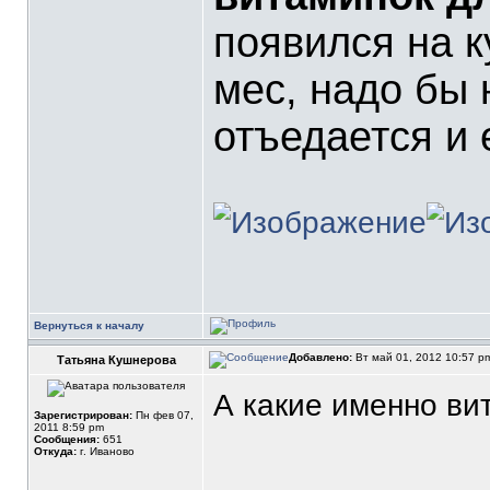
появился на 
мес, надо бы 
отъедается и 
Вернуться к началу
Добавлено:
Вт май 01, 2012 10:57 
Татьяна Кушнерова
А какие именно ви
Зарегистрирован:
Пн фев 07,
2011 8:59 pm
Сообщения:
651
Откуда:
г. Иваново
_______________