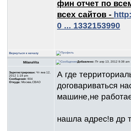
фин отчет по все
всех сайтов -
http
0 ... 1332153990
Вернуться к началу
Добавлено:
Пт апр 13, 2012 9:38 am
MilanaVita
А где территориал
Зарегистрирован:
Чт янв 12,
2012 1:19 pm
Сообщения:
604
Откуда:
Москва,СВАО
договариваться на
машине,не работае
нашла адрес!в др 