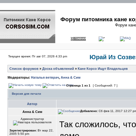
Форум питомника кане ко
Форум кане
Юрай Из Созве
Текущее время: Пт авг 07, 2026 4:33 pm
Список форумов
»
Доска объявлений
»
Кане Корсо Ищут Владельцев
Модераторы:
Наталья ветврач
,
Анна & Сим
Страница
1
из
1
[ Сообщений: 7 ]
Версия для печати
Автор
Добавлено:
Сб фев 11, 2017 12:27 
Анна & Сим
Администратор
Так сложилось, чт
Зарегистрирован:
Вт мар 22,
доме.
2005 5:50 pm