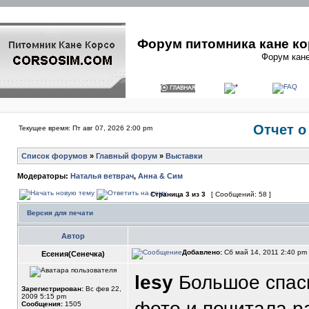
Форум питомника кане ко
Форум кане
Отчет о
Текущее время: Пт авг 07, 2026 2:00 pm
Список форумов
»
Главный форум
»
Выставки
Модераторы:
Наталья ветврач
,
Анна & Сим
Страница
3
из
3
[ Сообщений: 58 ]
Версия для печати
Автор
Добавлено:
Сб май 14, 2011 2:40 pm
Есения(Сенечка)
lesy
Большое спас
Зарегистрирован:
Вс фев 22,
2009 5:15 pm
фото и почитала р
Сообщения:
1505