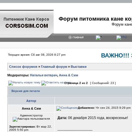
Форум питомника кане ко
Форум кане
ВАЖНО!!! 
Текущее время: Сб авг 08, 2026 8:27 pm
Список форумов
»
Главный форум
»
Выставки
Модераторы:
Наталья ветврач
,
Анна & Сим
Страница
2
из
2
[ Сообщений: 23 ]
Версия для печати
Автор
Добавлено:
Чт сен 24, 2015 9:29 pm
Анна & Сим
Администратор
Дата:
06 декабря 2015 года, воскресенье!
Зарегистрирован:
Вт мар 22,
_________________
2005 5:50 pm