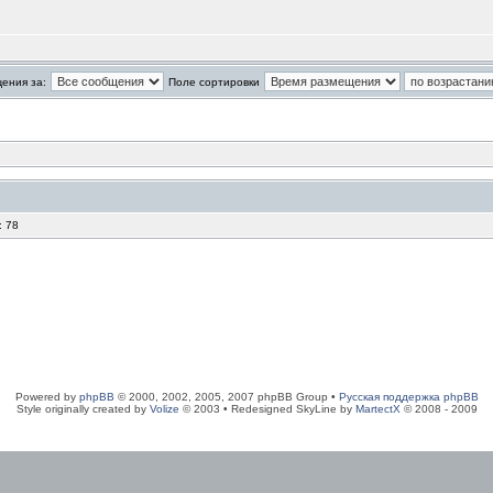
ения за:
Поле сортировки
: 78
Powered by
phpBB
© 2000, 2002, 2005, 2007 phpBB Group •
Русская поддержка phpBB
Style originally created by
Volize
© 2003 • Redesigned SkyLine by
MartectX
© 2008 - 2009