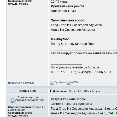
Сообщения:
10186
10-45 утра
Откуда:
Москва
Время начала рингов:
кане корсо 11-30
Записаны кане корсо:
Голд Стар Из Созвездия Адомаса
Агата Из Созвездия Адомаса
Минибулик:
Потцу де Нотцу Мелоди Попс
____________________________________
Кто планирует приехать на занятия звонит
_________________
По хорошему, возьмешь больше.
8-903-777-107-2; +7(495)96-96-006 Анна
Вернуться к началу
Анна & Сим
Добавлено:
Вс сен 27, 2015 7:58 pm
Администратор
Результаты кане корсо:
Эксперт : Ирина Соловьева
Зарегистрирован:
Вт мар 22,
Голд Стар Из Созвездия Адомаса - 1 отл., 
2005 5:50 pm
Сообщения:
10186
Агата Из Созвездия Адомаса - 1 отл., САС, 
Откуда:
Москва