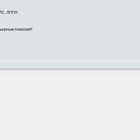
ЛС, ЛПП!!!
ьерным показом!!!