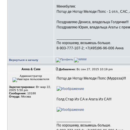
Минибулик:
Потцу де Нотцу Мелоди Попс - 1 отл., САС, 
Поздравляю Дениса, владельца Голдички!!!
Поздравляю Юрия, владельца Агаты с прем
_________________
По хорошему, возьмешь больше.
8-903-777-107-2; +7(495)96-96-006 Анна
Вернуться к началу
Анна & Сим
Добавлено:
Вс сен 27, 2015 10:19 pm
Администратор
Потцу де Нотцу Мелоди Попс (Муррзза)!!!
Зарегистрирован:
Вт мар 22,
2005 5:50 pm
Сообщения:
10186
Откуда:
Москва
Голд Стар Из СА и Агата Из СА!!!
_________________
По хорошему, возьмешь больше.