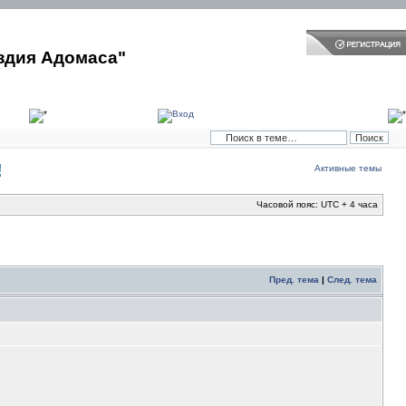
здия Адомаса"
!
Активные темы
Часовой пояс: UTC + 4 часа
Пред. тема
|
След. тема