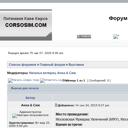
Форум 
Текущее время: Пт авг 07, 2026 8:39 am
Список форумов
»
Главный форум
»
Выставки
Модераторы:
Наталья ветврач
,
Анна & Сим
Страница
1
из
1
[ Сообщений: 3 ]
Версия для печати
Автор
Анна & Сим
Добавлено:
Чт сен 24, 2015 9:27 pm
Администратор
Место проведения:
Московская Ярмарка Увлечений (МЯУ), Москв
Зарегистрирован:
Вт мар 22,
Время встречи:
2005 5:50 pm