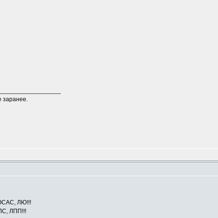
__________________
е заранее.
ЮСАС, ЛЮ!!!
ЛС, ЛПП!!!