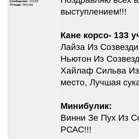
Сообщения:
10186
Откуда:
Москва
выступлением!!!
Кане корсо- 133 у
Лайза Из Созвездия
Ньютон Из Созвезди
Хайлаф Сильва Из 
место, Лучшая сука
Минибулик:
Винни Зе Пух Из С
РСАС!!!