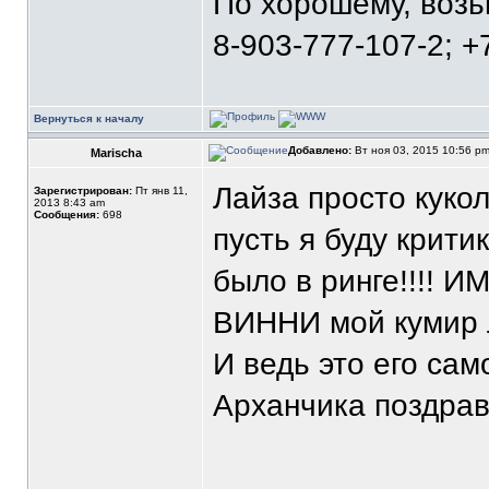
По хорошему, воз
8-903-777-107-2; +
Вернуться к началу
Добавлено:
Вт ноя 03, 2015 10:56 p
Marischa
Лайза просто кукол
Зарегистрирован:
Пт янв 11,
2013 8:43 am
Сообщения:
698
пусть я буду крити
было в ринге!!!! И
ВИННИ мой кумир 
И ведь это его сам
Арханчика поздравл