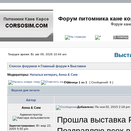
Форум питомника кане ко
Форум кане
Выста
Текущее время: Вс авг 09, 2026 10:44 am
Список форумов
»
Главный форум
»
Выставки
Модераторы:
Наталья ветврач
,
Анна & Сим
Страница
1
из
1
[ Сообщений: 6 ]
Версия для печати
Автор
Добавлено:
Пн ноя 02, 2015 2:18 pm
Анна & Сим
Администратор
Прошла выставка Р
Зарегистрирован:
Вт мар 22,
Поздравляю всех в
2005 5:50 pm