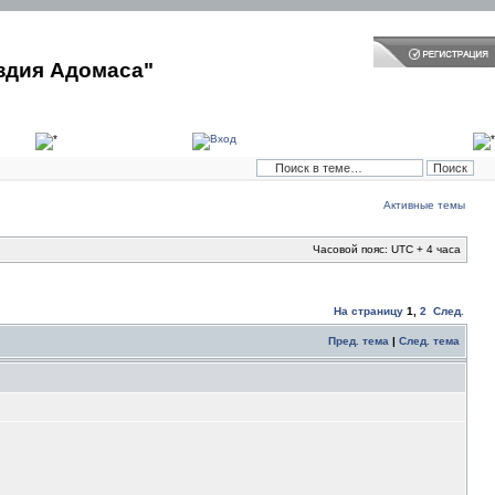
здия Адомаса"
Активные темы
Часовой пояс: UTC + 4 часа
На страницу
1
,
2
След.
Пред. тема
|
След. тема