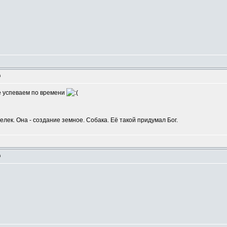
m
Не успеваем по времени
шелек. Она - создание земное. Собака. Её такой придумал Бог.
m