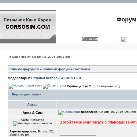
Форум 
Текущее время: Сб авг 08, 2026 10:37 pm
Список форумов
»
Главный форум
»
Выставки
Модераторы:
Наталья ветврач
,
Анна & Сим
Страница
1
из
2
[ Сообщений: 23 ]
Версия для печати
Автор
Добавлено:
Ср апр 15, 2015 1:53 pm
Анна & Сим
Администратор
В этой темке буду писать о плановых занят
Зарегистрирован:
Вт мар 22,
_________________
2005 5:50 pm