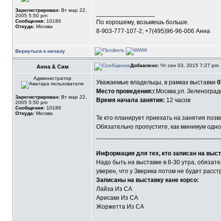
Зарегистрирован:
Вт мар 22,
_________________
2005 5:50 pm
Сообщения:
10186
По хорошему, возьмешь больше.
Откуда:
Москва
8-903-777-107-2; +7(495)96-96-006 Анна
Вернуться к началу
Добавлено:
Чт сен 03, 2015 7:27 pm
Анна & Сим
Администратор
Уважаемые владельцы, в рамках выставки
0
Место проведения:
г.Москва,ул. Зеленоград
Зарегистрирован:
Вт мар 22,
Время начала занятия:
12 часов
2005 5:50 pm
Сообщения:
10186
Откуда:
Москва
Те кто планирует приехать на занятия поз
Обязательно пропустите, как минимум одно к
____________________________________
Информация для тех, кто записан на выст
Надо быть на выставке в 8-30 утра, обязате
уверен, что у Зверика потом не будет расст
Записаны на выставку кане корсо:
Лайза Из СА
Арисаки Из СА
Жоржетта Из СА