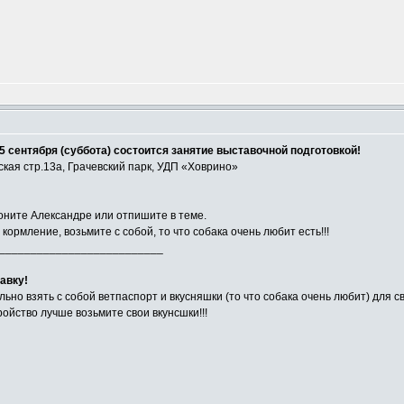
5 сентября (суббота) состоится занятие выставочной подготовкой!
ская стр.13а, Грачевский парк, УДП «Ховрино»
воните Александре или отпишите в теме.
ормление, возьмите с собой, то что собака очень любит есть!!!
__________________________
авку!
льно взять с собой ветпаспорт и вкусняшки (то что собака очень любит) для с
ройство лучше возьмите свои вкунсшки!!!