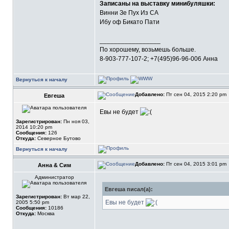
Записаны на выставку минибуляшки:
Винни Зе Пух Из СА
Ибу оф Бикато Пати
_________________
По хорошему, возьмешь больше.
8-903-777-107-2; +7(495)96-96-006 Анна
Вернуться к началу
Добавлено:
Пт сен 04, 2015 2:20 pm
Евгеша
Евы не будет
Зарегистрирован:
Пн ноя 03,
2014 10:20 pm
Сообщения:
126
Откуда:
Северное Бутово
Вернуться к началу
Добавлено:
Пт сен 04, 2015 3:01 pm
Анна & Сим
Администратор
Евгеша писал(а):
Зарегистрирован:
Вт мар 22,
Евы не будет
2005 5:50 pm
Сообщения:
10186
Откуда:
Москва