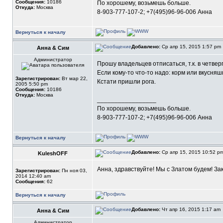
Сообщения:
10186
По хорошему, возьмешь больше.
Откуда:
Москва
8-903-777-107-2; +7(495)96-96-006 Анна
Вернуться к началу
Добавлено:
Ср апр 15, 2015 1:57 pm
Анна & Сим
Администратор
Прошу владельцев отписаться, т.к. в четве
Если кому-то что-то надо: корм или вкусняшк
Зарегистрирован:
Вт мар 22,
Кстати пришли рога.
2005 5:50 pm
Сообщения:
10186
Откуда:
Москва
_________________
По хорошему, возьмешь больше.
8-903-777-107-2; +7(495)96-96-006 Анна
Вернуться к началу
Добавлено:
Ср апр 15, 2015 10:52 p
KuleshOFF
Анна, здравствуйте! Мы с Златом будем! Зак
Зарегистрирован:
Пн ноя 03,
2014 12:40 am
Сообщения:
62
Вернуться к началу
Добавлено:
Чт апр 16, 2015 1:17 am
Анна & Сим
Администратор