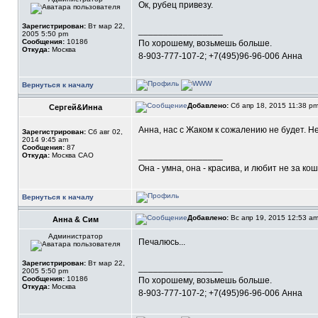
Ок, рубец привезу.
Зарегистрирован:
Вт мар 22,
_________________
2005 5:50 pm
Сообщения:
10186
По хорошему, возьмешь больше.
Откуда:
Москва
8-903-777-107-2; +7(495)96-96-006 Анна
Вернуться к началу
Добавлено:
Сб апр 18, 2015 11:38 p
Сергей&Инна
Анна, нас с Жаком к сожалению не будет. 
Зарегистрирован:
Сб авг 02,
2014 9:45 am
Сообщения:
87
_________________
Откуда:
Москва САО
Она - умна, она - красива, и любит не за ко
Вернуться к началу
Добавлено:
Вс апр 19, 2015 12:53 a
Анна & Сим
Администратор
Печалюсь...
Зарегистрирован:
Вт мар 22,
_________________
2005 5:50 pm
Сообщения:
10186
По хорошему, возьмешь больше.
Откуда:
Москва
8-903-777-107-2; +7(495)96-96-006 Анна