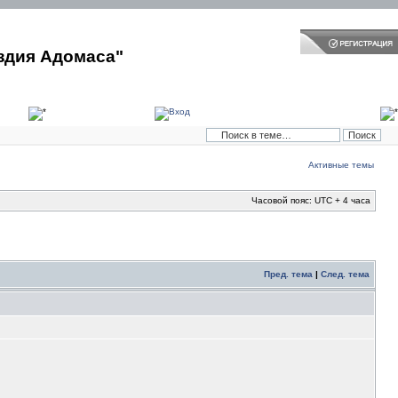
здия Адомаса"
Активные темы
Часовой пояс: UTC + 4 часа
Пред. тема
|
След. тема