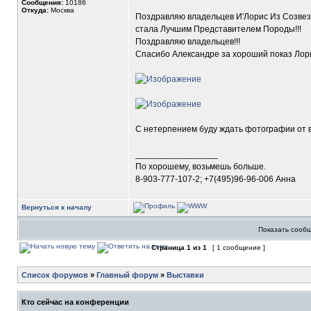
Сообщения:
10186
Откуда:
Москва
Поздравляю владельцев И'Лорис Из Созвезд
стала Лучшим Представителем Породы!!!
Поздравляю владельцев!!!
Спасибо Александре за хороший показ Лор
С нетерпением буду ждать фотографии от 
_________________
По хорошему, возьмешь больше.
8-903-777-107-2; +7(495)96-96-006 Анна
Вернуться к началу
Показать сообщ
Страница
1
из
1
[ 1 сообщение ]
Список форумов
»
Главный форум
»
Выставки
Кто сейчас на конференции