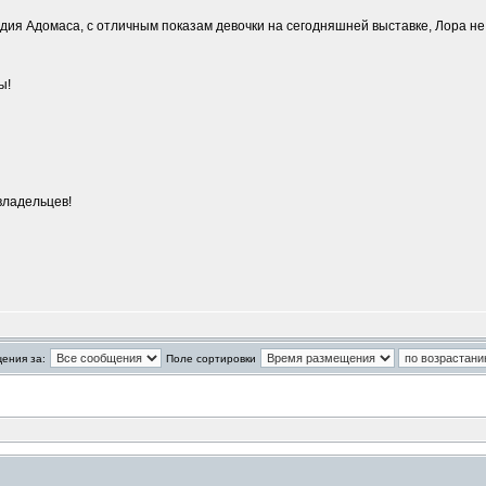
ия Адомаса, с отличным показам девочки на сегодняшней выставке, Лора не
ы!
владельцев!
ения за:
Поле сортировки