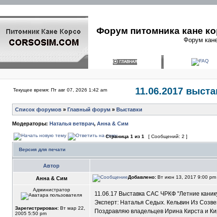
Форум питомника кане ко
Форум кане
11.06.2017 выст
Текущее время: Пт авг 07, 2026 1:42 am
Список форумов
»
Главный форум
»
Выставки
Модераторы:
Наталья ветврач
,
Анна & Сим
Страница
1
из
1
[ Сообщений: 2 ]
Версия для печати
Автор
Добавлено:
Вт июн 13, 2017 9:00 p
Анна & Сим
Администратор
11.06.17 Выставка САС ЧРКФ "Летние канику
Эксперт: Наталья Седых. Кельвин Из Созве
Зарегистрирован:
Вт мар 22,
Поздравляю владельцев Ирина Кирста и Кир
2005 5:50 pm