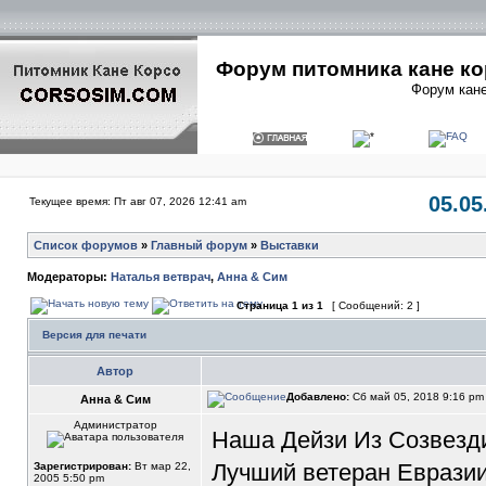
Форум питомника кане ко
Форум кане
05.05
Текущее время: Пт авг 07, 2026 12:41 am
Список форумов
»
Главный форум
»
Выставки
Модераторы:
Наталья ветврач
,
Анна & Сим
Страница
1
из
1
[ Сообщений: 2 ]
Версия для печати
Автор
Добавлено:
Сб май 05, 2018 9:16 p
Анна & Сим
Администратор
Наша Дейзи Из Созвезди
Лучший ветеран Евразии 
Зарегистрирован:
Вт мар 22,
2005 5:50 pm