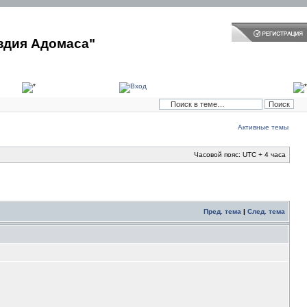
здия Адомаса"
Активные темы
Часовой пояс: UTC + 4 часа
Пред. тема
|
След. тема