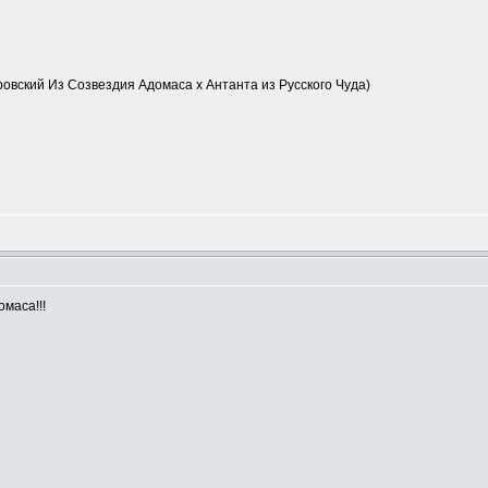
вский Из Созвездия Адомаса х Антанта из Русского Чуда)
маса!!!