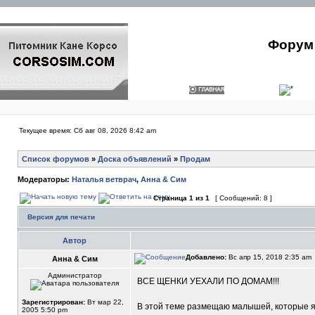
Форум 
Текущее время: Сб авг 08, 2026 8:42 am
Список форумов
»
Доска объявлений
»
Продам
Модераторы:
Наталья ветврач
,
Анна & Сим
Страница
1
из
1
[ Сообщений: 8 ]
Версия для печати
Автор
Добавлено:
Вс апр 15, 2018 2:35 am
Анна & Сим
Администратор
ВСЕ ЩЕНКИ УЕХАЛИ ПО ДОМАМ!!!
Зарегистрирован:
Вт мар 22,
В этой теме размещаю малышей, которые я
2005 5:50 pm