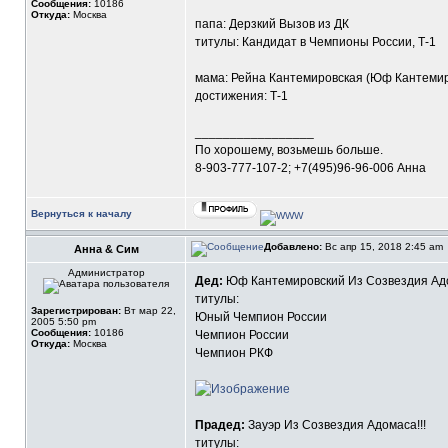
Сообщения:
10186
Откуда:
Москва
папа: Дерзкий Вызов из ДК
титулы: Кандидат в Чемпионы России, Т-1
мама: Рейна Кантемировская (Юф Кантемиро
достижения: Т-1
_________________
По хорошему, возьмешь больше.
8-903-777-107-2; +7(495)96-96-006 Анна
Вернуться к началу
Добавлено:
Вс апр 15, 2018 2:45 am
Анна & Сим
Администратор
Дед:
Юф Кантемировский Из Созвездия Адо
титулы:
Зарегистрирован:
Вт мар 22,
Юный Чемпион России
2005 5:50 pm
Сообщения:
10186
Чемпион России
Откуда:
Москва
Чемпион РКФ
Прадед:
Зауэр Из Созвездия Адомаса!!!
титулы: