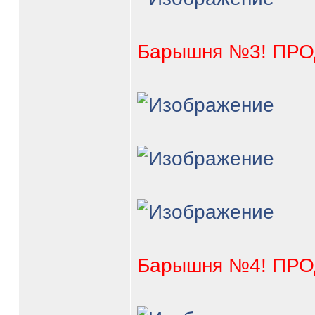
Барышня №3! ПРО
Барышня №4! ПРО