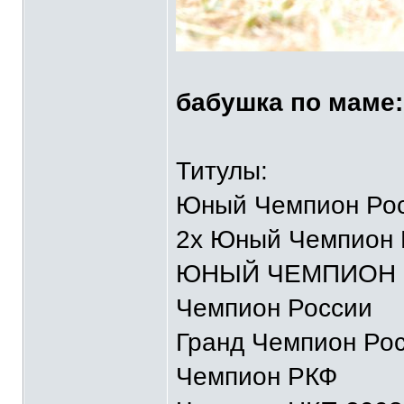
бабушка по маме:
Титулы:
Юный Чемпион Ро
2х Юный Чемпион 
ЮНЫЙ ЧЕМПИОН 
Чемпион России
Гранд Чемпион Ро
Чемпион РКФ