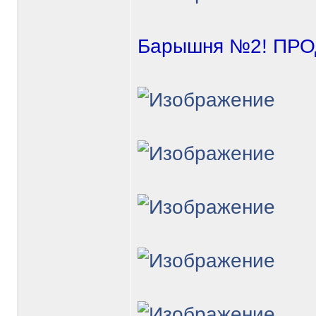
Барышня №2! ПРО