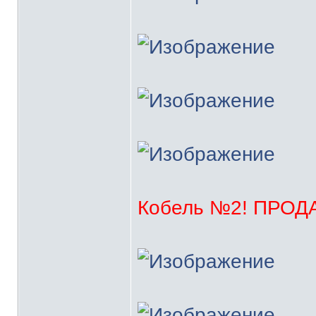
Кобель №2! ПРОДА