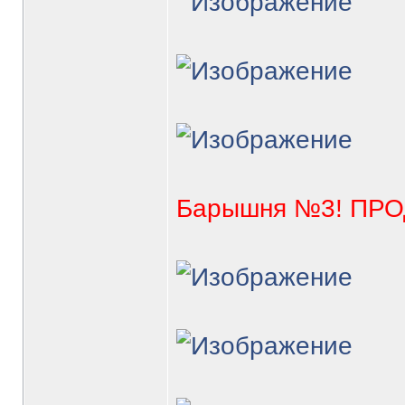
Барышня №3! ПРО