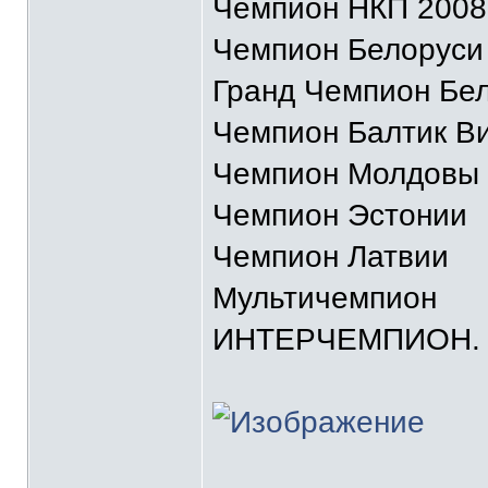
Чемпион НКП 2008
Чемпион Белоруси
Гранд Чемпион Бе
Чемпион Балтик В
Чемпион Молдовы
Чемпион Эстонии
Чемпион Латвии
Мультичемпион
ИНТЕРЧЕМПИОН.