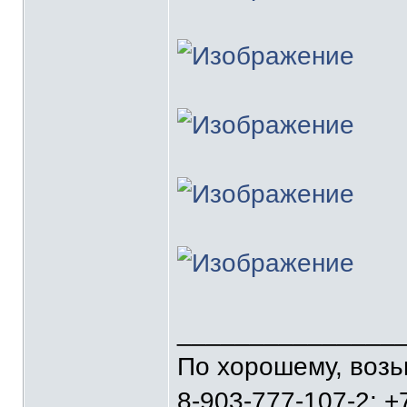
_______________
По хорошему, воз
8-903-777-107-2; +