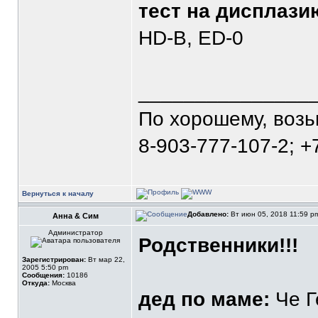
тест на дисплази
HD-В, ED-0
_______________
По хорошему, воз
8-903-777-107-2; +
Вернуться к началу
Добавлено:
Вт июн 05, 2018 11:59 
Анна & Сим
Администратор
Родственники!!!
Зарегистрирован:
Вт мар 22,
2005 5:50 pm
Сообщения:
10186
Откуда:
Москва
дед по маме:
Че Г