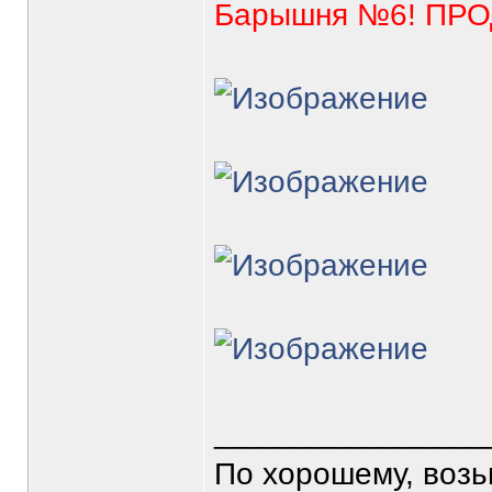
Барышня №6! ПРО
_______________
По хорошему, воз