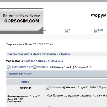
Форум 
Текущее время: Пт авг 07, 2026 6:07 am
Список форумов
»
Доска объявлений
»
Куплю
Модераторы:
Наталья ветврач
,
Анна & Сим
Страница
1
из
1
[ Сообщений: 2 ]
Версия для печати
Автор
Добавлено:
Вт дек 21, 2010 2:08 pm
maxsi444
Ищу Крепкого , здорового щенка , но в куче
Зарегистрирован:
Вт дек 21,
2010 1:57 pm
Сообщения:
1