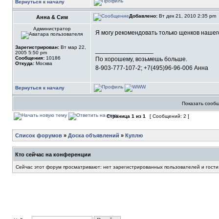
Вернуться к началу
Добавлено:
Вт дек 21, 2010 2:35 pm
Анна & Сим
Администратор
Я могу рекомендовать только щенков нашего 
Зарегистрирован:
Вт мар 22,
_________________
2005 5:50 pm
Сообщения:
10186
По хорошему, возьмешь больше.
Откуда:
Москва
8-903-777-107-2; +7(495)96-96-006 Анна
Вернуться к началу
Показать сообщ
Страница
1
из
1
[ Сообщений: 2 ]
Список форумов
»
Доска объявлений
»
Куплю
Кто сейчас на конференции
Сейчас этот форум просматривают: нет зарегистрированных пользователей и гости