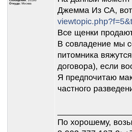
Сообщения:
10186
Откуда:
Москва
Джемма Из СА, вот
viewtopic.php?f=5&
Все щенки продают
В совладение мы с
питомника вяжутся
договора), если в
Я предпочитаю мак
частного разведен
_______________
По хорошему, воз