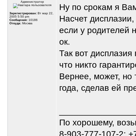
Администратор
Ну по срокам я Ва
Зарегистрирован:
Вт мар 22,
Насчет дисплазии,
2005 5:50 pm
Сообщения:
10186
Откуда:
Москва
если у родителей н
ок.
Так вот дисплазия 
что никто гарантир
Вернее, может, но 
года, сделав ей п
_______________
По хорошему, воз
8-903-777-107-2; +