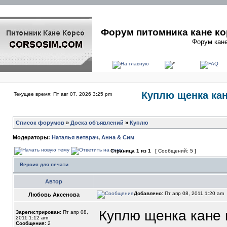
Форум питомника кане ко
Форум кане
Куплю щенка кане
Текущее время: Пт авг 07, 2026 3:25 pm
Список форумов
»
Доска объявлений
»
Куплю
Модераторы:
Наталья ветврач
,
Анна & Сим
Страница
1
из
1
[ Сообщений: 5 ]
Версия для печати
Автор
Добавлено:
Пт апр 08, 2011 1:20 am
Любовь Аксенова
Куплю щенка кане к
Зарегистрирован:
Пт апр 08,
2011 1:12 am
Сообщения:
2