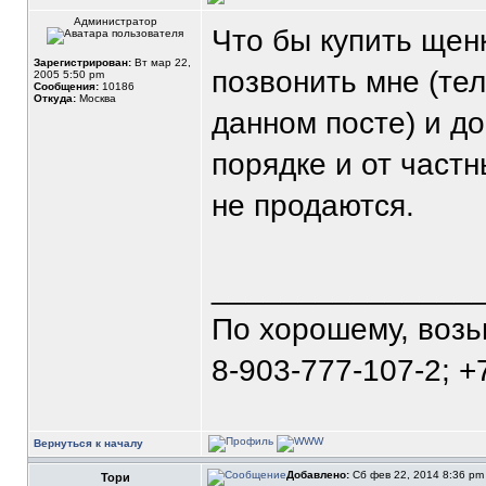
Администратор
Что бы купить щен
Зарегистрирован:
Вт мар 22,
позвонить мне (те
2005 5:50 pm
Сообщения:
10186
Откуда:
Москва
данном посте) и д
порядке и от част
не продаются.
_______________
По хорошему, воз
8-903-777-107-2; +
Вернуться к началу
Добавлено:
Сб фев 22, 2014 8:36 p
Тори