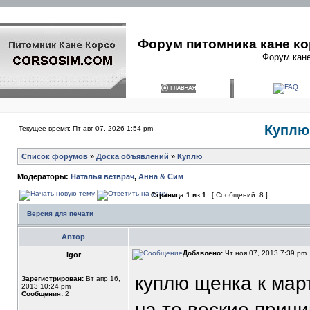
Форум питомника кане ко
Форум кане
Куплю 
Текущее время: Пт авг 07, 2026 1:54 pm
Список форумов
»
Доска объявлений
»
Куплю
Модераторы:
Наталья ветврач
,
Анна & Сим
Страница
1
из
1
[ Сообщений: 8 ]
Версия для печати
Автор
Добавлено:
Чт ноя 07, 2013 7:39 pm
Igor
куплю щенка к март
Зарегистрирован:
Вт апр 16,
2013 10:24 pm
Сообщения:
2
на то веские причи