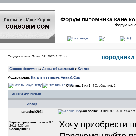
Форум питомника кане ко
Форум кане
породники 
Текущее время: Пт авг 07, 2026 7:22 pm
Список форумов
»
Доска объявлений
»
Куплю
Модераторы:
Наталья ветврач
,
Анна & Сим
Страница
1
из
1
[ Сообщений: 2 ]
Версия для печати
Автор
Добавлено:
Вт июн 07, 2011 5:04 pm
tanashuk2011
Хочу приобрести щ
Зарегистрирован:
Вт июн 07,
2011 4:39 pm
Сообщения:
1
Порекомендуйте п