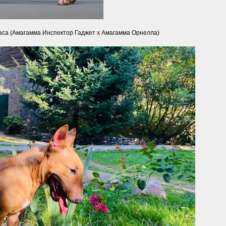
са (Амагамма Инспектор Гаджет х Амагамма Орнелла)