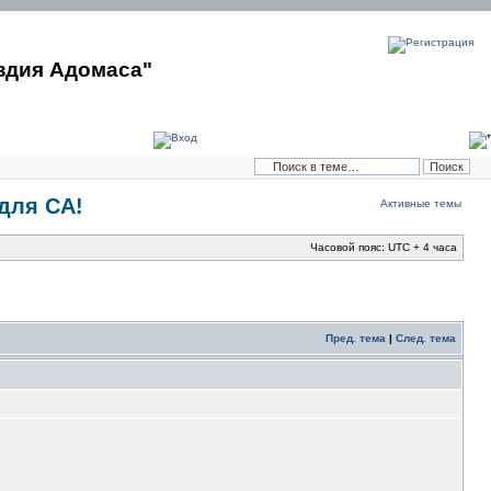
здия Адомаса"
 для СА!
Активные темы
Часовой пояс: UTC + 4 часа
Пред. тема
|
След. тема