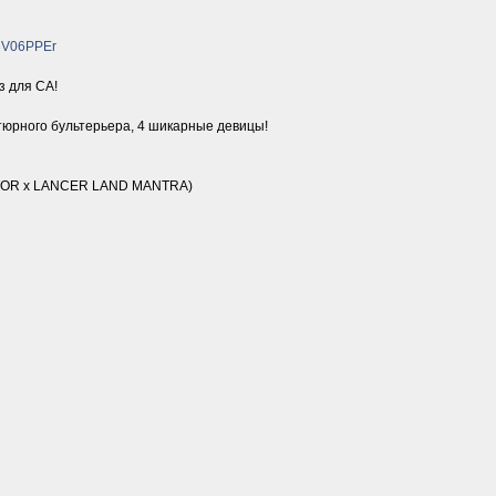
H3V06PPEr
из для СА!
юрного бультерьера, 4 шикарные девицы!
GATOR х LANCER LAND MANTRA)