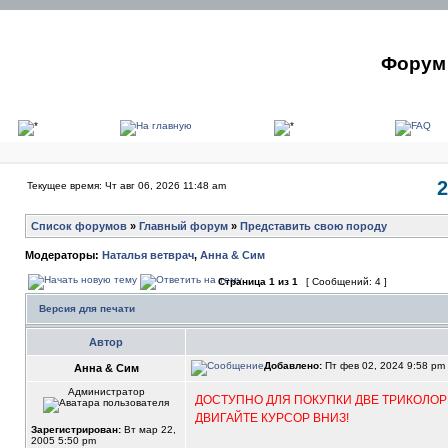
Форум 
2
Текущее время: Чт авг 06, 2026 11:48 am
Список форумов
»
Главный форум
»
Представить свою породу
Модераторы:
Наталья ветврач
,
Анна & Сим
Страница
1
из
1
[ Сообщений: 4 ]
Версия для печати
Автор
Добавлено:
Пт фев 02, 2024 9:58 pm
Анна & Сим
Администратор
ДОСТУПНО ДЛЯ ПОКУПКИ ДВЕ ТРИКОЛО
ДВИГАЙТЕ КУРСОР ВНИЗ!
Зарегистрирован:
Вт мар 22,
2005 5:50 pm