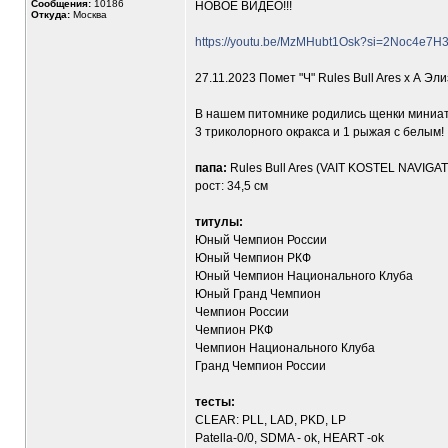
Сообщения:
10186
НОВОЕ ВИДЕО!!!
Откуда:
Москва
https://youtu.be/MzMHubt1Osk?si=2Noc4e7
27.11.2023 Помет "Ч" Rules Bull Ares х А Эл
В нашем питомнике родились щенки миниат
3 триколорного окракса и 1 рыжая с белым!
папа:
Rules Bull Ares (VAIT KOSTEL NAVI
рост: 34,5 см
титулы:
Юный Чемпион России
Юный Чемпион РКФ
Юный Чемпион Национального Клуба
Юный Гранд Чемпион
Чемпион России
Чемпион РКФ
Чемпион Национального Клуба
Гранд Чемпион России
тесты:
CLEAR: PLL, LAD, PKD, LP
Patella-0/0, SDMA - ok, HEART -ok