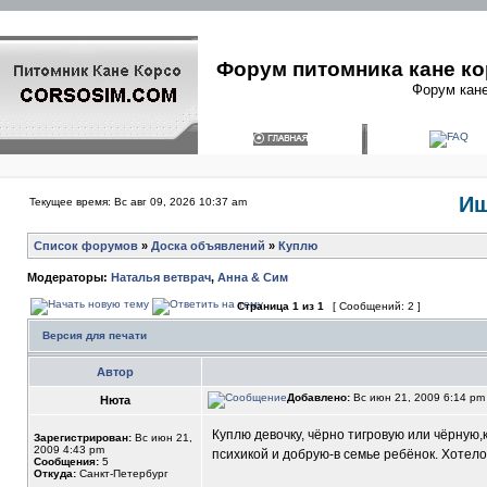
Форум питомника кане ко
Форум кане
Ищ
Текущее время: Вс авг 09, 2026 10:37 am
Список форумов
»
Доска объявлений
»
Куплю
Модераторы:
Наталья ветврач
,
Анна & Сим
Страница
1
из
1
[ Сообщений: 2 ]
Версия для печати
Автор
Добавлено:
Вс июн 21, 2009 6:14 p
Нюта
Куплю девочку, чёрно тигровую или чёрную,
Зарегистрирован:
Вс июн 21,
2009 4:43 pm
психикой и добрую-в семье ребёнок. Хотело
Сообщения:
5
Откуда:
Санкт-Петербург