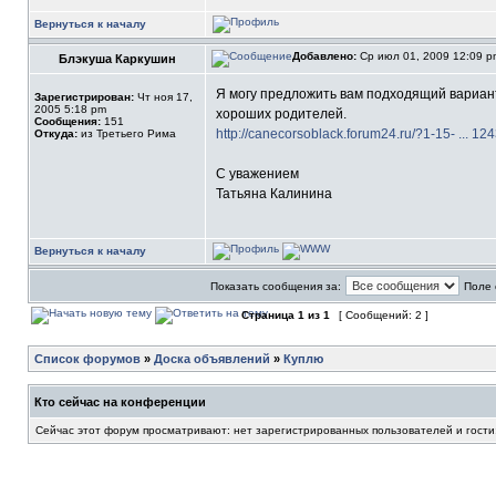
Вернуться к началу
Добавлено:
Ср июл 01, 2009 12:09 
Блэкуша Каркушин
Я могу предложить вам подходящий вариант!
Зарегистрирован:
Чт ноя 17,
2005 5:18 pm
хороших родителей.
Сообщения:
151
http://canecorsoblack.forum24.ru/?1-15- ... 1
Откуда:
из Третьего Рима
С уважением
Татьяна Калинина
Вернуться к началу
Показать сообщения за:
Поле 
Страница
1
из
1
[ Сообщений: 2 ]
Список форумов
»
Доска объявлений
»
Куплю
Кто сейчас на конференции
Сейчас этот форум просматривают: нет зарегистрированных пользователей и гости