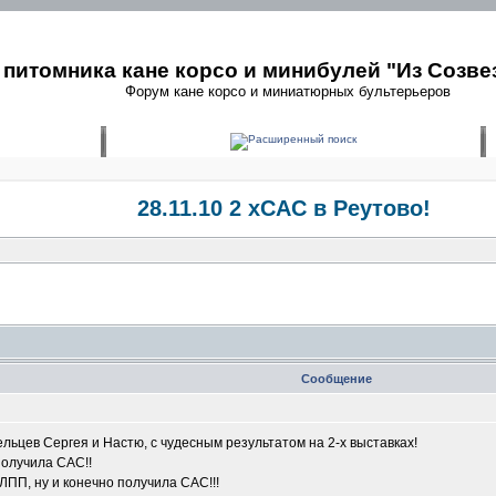
питомника кане корсо и минибулей "Из Созве
Форум кане корсо и миниатюрных бультерьеров
28.11.10 2 хСАС в Реутово!
Сообщение
цев Сергея и Настю, с чудесным результатом на 2-х выставках!
получила САС!!
ЛПП, ну и конечно получила САС!!!