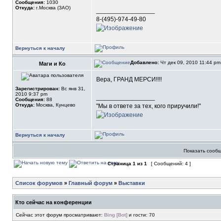
Сообщения:
1030
Откуда:
г.Москва (ЗАО)
_________________
8-(495)-974-49-80
Вернуться к началу
Добавлено:
Чт дек 09, 2010 11:44 p
Маги и Ко
Вера, ГРАНД МЕРСИ!!!!
Зарегистрирован:
Вс янв 31,
2010 9:37 pm
_________________
Сообщения:
88
Откуда:
Москва, Кунцево
"Мы в ответе за тех, кого приручили!"
Вернуться к началу
Показать сообщ
Страница
1
из
1
[ Сообщений: 4 ]
Список форумов
»
Главный форум
»
Выставки
Кто сейчас на конференции
Сейчас этот форум просматривают:
Bing [Bot]
и гости: 70