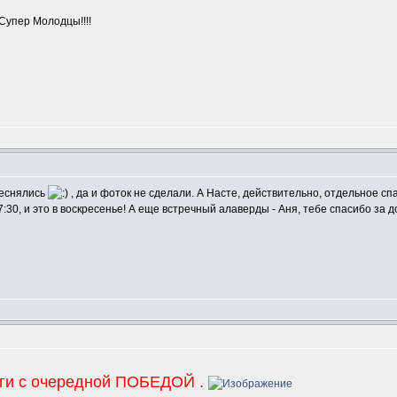
 Супер Молодцы!!!!
m
теснялись
, да и фоток не сделали. А Насте, действительно, отдельное спа
7:30, и это в воскресенье! А еще встречный алаверды - Аня, тебе спасибо за д
m
аги с очередной ПОБЕДОЙ .