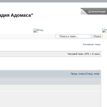
здия Адомаса"
Активные темы
Часовой пояс: UTC + 4 часа
Пред. тема
|
След. тема