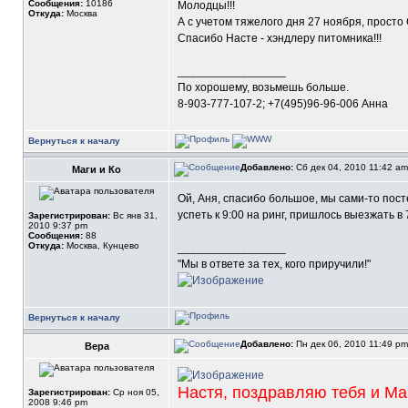
Сообщения:
10186
Молодцы!!!
Откуда:
Москва
А с учетом тяжелого дня 27 ноября, просто
Спасибо Насте - хэндлеру питомника!!!
_________________
По хорошему, возьмешь больше.
8-903-777-107-2; +7(495)96-96-006 Анна
Вернуться к началу
Добавлено:
Сб дек 04, 2010 11:42 a
Маги и Ко
Ой, Аня, спасибо большое, мы сами-то пос
успеть к 9:00 на ринг, пришлось выезжать в 
Зарегистрирован:
Вс янв 31,
2010 9:37 pm
Сообщения:
88
Откуда:
Москва, Кунцево
_________________
"Мы в ответе за тех, кого приручили!"
Вернуться к началу
Добавлено:
Пн дек 06, 2010 11:49 p
Вера
Настя, поздравляю тебя и М
Зарегистрирован:
Ср ноя 05,
2008 9:46 pm