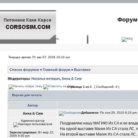
Форум 
Текущее время: Пт авг 07, 2026 10:10 am
Список форумов
»
Главный форум
»
Выставки
Модераторы:
Наталья ветврач
,
Анна & Сим
Страница
1
из
1
[ Сообщений: 4 ]
Версия для печати
Автор
Добавлено:
Пн ноя 29, 2010 6:10 pm
Анна & Сим
Администратор
Поздравляю нашу МАГИЮ Из СА и ее владель
На одной выставке Магия Из СА стала ЛС, 
Зарегистрирован:
Вт мар 22,
На второй выставке Магия Из СА стала ЛС, 
2005 5:50 pm