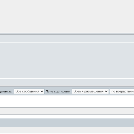
m
ения за:
Поле сортировки