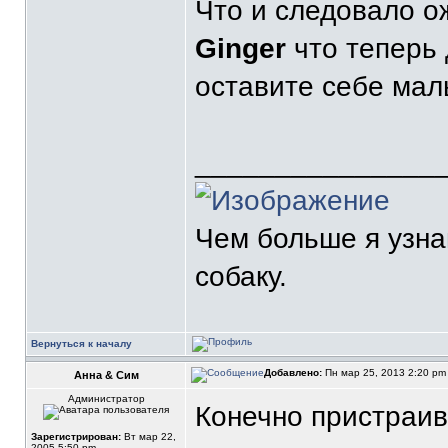
Что и следовало 
Ginger
что теперь 
оставите себе ма
_______________
Чем больше я узн
собаку.
Вернуться к началу
Добавлено:
Пн мар 25, 2013 2:20 p
Анна & Сим
Администратор
Конечно пристраива
Зарегистрирован:
Вт мар 22,
2005 5:50 pm