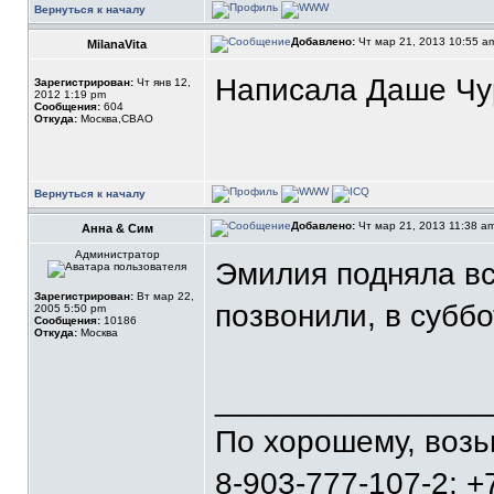
Вернуться к началу
Добавлено:
Чт мар 21, 2013 10:55 
MilanaVita
Написала Даше Чур
Зарегистрирован:
Чт янв 12,
2012 1:19 pm
Сообщения:
604
Откуда:
Москва,СВАО
Вернуться к началу
Добавлено:
Чт мар 21, 2013 11:38 a
Анна & Сим
Администратор
Эмилия подняла вс
Зарегистрирован:
Вт мар 22,
позвонили, в суббо
2005 5:50 pm
Сообщения:
10186
Откуда:
Москва
_______________
По хорошему, воз
8-903-777-107-2; +