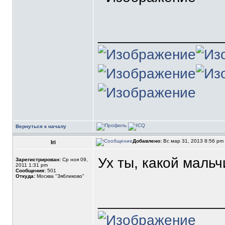
_______________
Вернуться к началу
Добавлено:
Вс мар 31, 2013 8:56 pm
Iri
Ух ты, какой маль
Зарегистрирован:
Ср ноя 09,
2011 1:31 pm
Сообщения:
501
Откуда:
Москва "Зябликово"
_______________