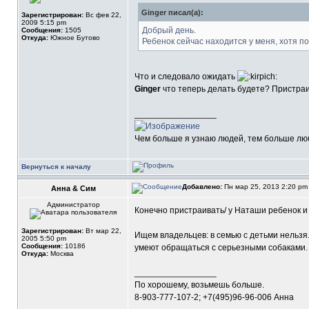
Ginger писал(а):
Зарегистрирован:
Вс фев 22,
2009 5:15 pm
Добрый день.
Сообщения:
1505
Откуда:
Южное Бутово
Ребенок сейчас находится у меня, хотя п
Что и следовало ожидать
Ginger
что теперь делать будете? Пристра
_________________
Чем больше я узнаю людей, тем больше люб
Вернуться к началу
Добавлено:
Пн мар 25, 2013 2:20 p
Анна & Сим
Администратор
Конечно пристраивать/ у Наташи ребенок и 
Зарегистрирован:
Вт мар 22,
Ищем владельцев: в семью с детьми нельзя.
2005 5:50 pm
Сообщения:
10186
умеют обращаться с серьезными собаками.
Откуда:
Москва
_________________
По хорошему, возьмешь больше.
8-903-777-107-2; +7(495)96-96-006 Анна