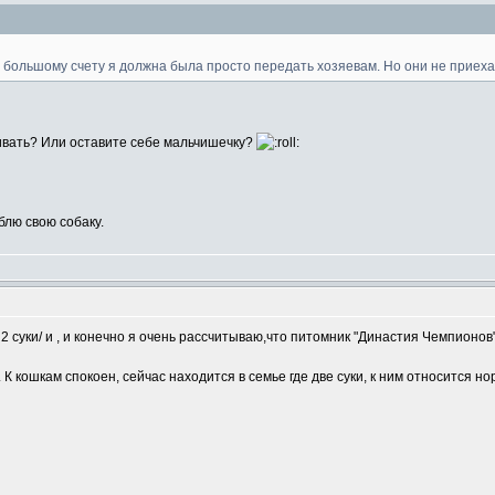
о большому счету я должна была просто передать хозяевам. Но они не приехал
ивать? Или оставите себе мальчишечку?
лю свою собаку.
m
2 суки/ и , и конечно я очень рассчитываю,что питомник "Династия Чемпионов
 К кошкам спокоен, сейчас находится в семье где две суки, к ним относится 