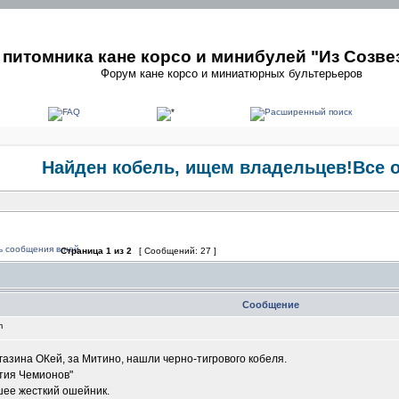
питомника кане корсо и минибулей "Из Созве
Форум кане корсо и миниатюрных бультерьеров
Найден кобель, ищем владельцев!Все о
Страница
1
из
2
[ Сообщений: 27 ]
Сообщение
pm
газина ОКей, за Митино, нашли черно-тигрового кобеля.
тия Чемионов"
шее жесткий ошейник.