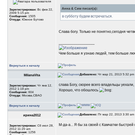
Анна & Сим писал(а):
Зарегистрирован:
Вс фев 22,
2009 5:15 pm
в субботу будем встречаться.
Сообщения:
1505
Откуда:
Южное Бутово
Слава богу. Только не понятно,сегодня чет
_________________
Чем больше я узнаю людей, тем больше люб
Вернуться к началу
Добавлено:
Чт мар 21, 2013 5:32 pm
MilanaVita
слава Богу, скорее всего владельцы уехали, 
Зарегистрирован:
Чт янв 12,
2012 1:19 pm
Хорошо, что обошлось
Сообщения:
604
Откуда:
Москва,СВАО
Вернуться к началу
Добавлено:
Пт мар 22, 2013 3:30 am
ирина2012
М-да-а... Я бы за своей с Камчатки быстрей
Зарегистрирован:
Сб июл 28,
2012 11:20 am
Сообщения:
1256