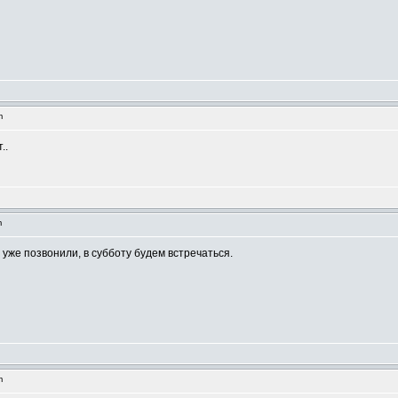
am
..
m
уже позвонили, в субботу будем встречаться.
pm