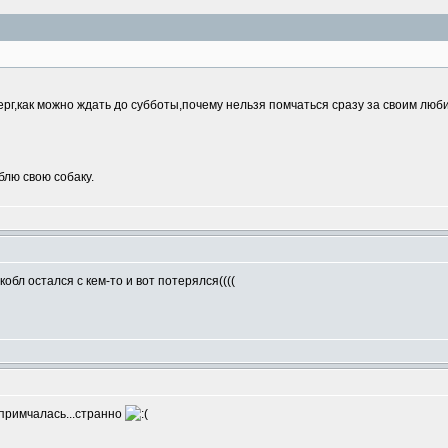
верг,как можно ждать до субботы,почему нельзя помчаться сразу за своим лю
лю свою собаку.
кобл остался с кем-то и вот потерялся((((
 примчалась...странно