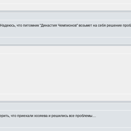
m
Надеюсь, что питомник "Династия Чемпионов" возьмет на себя решение пробле
m
ерить, что приехали хозяева и решились все проблемы....