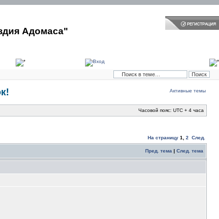
здия Адомаса"
к!
Активные темы
Часовой пояс: UTC + 4 часа
На страницу
1
,
2
След.
Пред. тема
|
След. тема