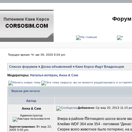
Форум 
Текущее время: Чт авг 06, 2026 6:04 pm
Список форумов
»
Доска объявлений
»
Кане Корсо Ищут Владельцев
Модераторы:
Наталья ветврач
,
Анна & Сим
Версия для печати
Автор
Добавлено:
Ср мар 20, 2013 11:15 
Анна & Сим
Администратор
п
Вчера в районе
ятницкого шоссе возле ма
Клеймо WDF 364 или 354 - питомник "Динас
Зарегистрирован:
Вт мар 22,
Скорее всего животное было потеряно, на 
2005 5:50 pm