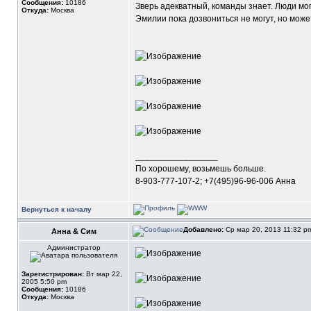
Сообщения:
10186
Зверь адекватный, команды знает. Люди мог
Откуда:
Москва
Эмилии пока дозвониться не могут, но может
_________________
По хорошему, возьмешь больше.
8-903-777-107-2; +7(495)96-96-006 Анна
Вернуться к началу
Добавлено:
Ср мар 20, 2013 11:32 
Анна & Сим
Администратор
Зарегистрирован:
Вт мар 22,
2005 5:50 pm
Сообщения:
10186
Откуда:
Москва