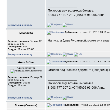
_________________
По хорошему, возьмешь больше.
8-903-777-107-2; +7(495)96-96-006 Анна
Вернуться к началу
Добавлено:
Чт мар 21, 2013 10:55 
MilanaVita
Написала Даше Чураковой, может она знает
Зарегистрирован:
Чт янв 12,
2012 1:19 pm
Сообщения:
604
Откуда:
Москва,СВАО
Вернуться к началу
Добавлено:
Чт мар 21, 2013 11:38 a
Анна & Сим
Администратор
Эмилия подняла все документы, владельцы 
Зарегистрирован:
Вт мар 22,
_________________
2005 5:50 pm
Сообщения:
10186
По хорошему, возьмешь больше.
Откуда:
Москва
8-903-777-107-2; +7(495)96-96-006 Анна
Вернуться к началу
Добавлено:
Чт мар 21, 2013 12:46 
Есения(Сенечка)