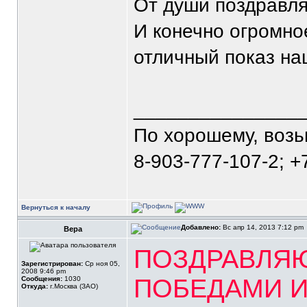
От души поздpавля
И конечно огpомно
отличный показ наш
_______________
По хорошему, воз
8-903-777-107-2; +
Вернуться к началу
Добавлено:
Вс апр 14, 2013 7:12 pm
Вера
ПОЗДРАВЛЯ
Зарегистрирован:
Ср ноя 05,
2008 9:46 pm
ПОБЕДАМИ И
Сообщения:
1030
Откуда:
г.Москва (ЗАО)