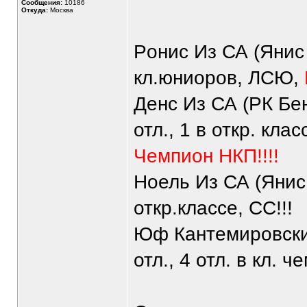
Сообщения:
10186
Откуда:
Москва
Pонис Из СА (Янис 
кл.юниоpов, ЛСЮ,
Денс Из СА (PК Бе
отл., 1 в откp. клас
Чемпион НКП!!!!
Ноель Из СА (Янис 
откp.классе, СС!!!
Юф Кантемиpовский
отл., 4 отл. в кл. чем