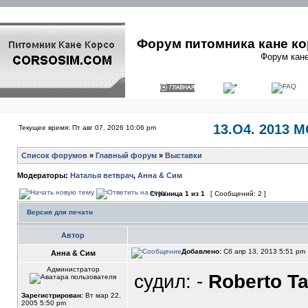
Форум питомника кане ко
Форум кане
13.О4. 2013 
Текущее время: Пт авг 07, 2026 10:06 pm
Список форумов
»
Главный форум
»
Выставки
Модераторы:
Наталья ветврач
,
Анна & Сим
Страница
1
из
1
[ Сообщений: 2 ]
Версия для печати
Автор
Добавлено:
Сб апр 13, 2013 5:51 pm
Анна & Сим
Администратор
судил: -
Roberto Ta
Зарегистрирован:
Вт мар 22,
2005 5:50 pm