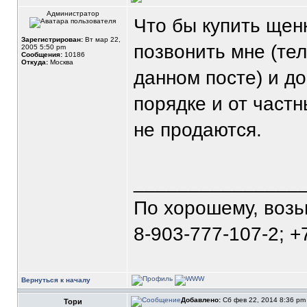
Администратор
Что бы купить щен
Зарегистрирован:
Вт мар 22,
позвонить мне (те
2005 5:50 pm
Сообщения:
10186
Откуда:
Москва
данном посте) и д
порядке и от част
не продаются.
_______________
По хорошему, воз
8-903-777-107-2; +
Вернуться к началу
Добавлено:
Сб фев 22, 2014 8:36 p
Тори