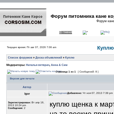
Форум питомника кане ко
Форум кане
Куплю 
Текущее время: Пт авг 07, 2026 7:06 am
Список форумов
»
Доска объявлений
»
Куплю
Модераторы:
Наталья ветврач
,
Анна & Сим
Страница
1
из
1
[ Сообщений: 8 ]
Версия для печати
Автор
Добавлено:
Чт ноя 07, 2013 7:39 pm
Igor
куплю щенка к март
Зарегистрирован:
Вт апр 16,
2013 10:24 pm
Сообщения:
2
на то веские причи